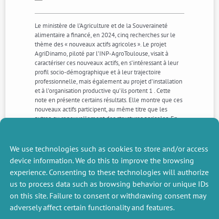
Le ministère de l’Agriculture et de la Souveraineté
alimentaire a financé, en 2024, cinq recherches sur le
thème des « nouveaux actifs agricoles ». Le projet
AgriDinamo, piloté par l’INP-AgroToulouse, visait à
caractériser ces nouveaux actifs, en s’intéressant à leur
profil socio-démographique et à leur trajectoire
professionnelle, mais également au projet d’installation
et à l’organisation productive qu’ils portent 1 . Cette
note en présente certains résultats. Elle montre que ces
nouveaux actifs participent, au même titre que les
autres, au renouvellement des structures agricoles. En
documentant la grande diversité des projets d’entreprise
et la complexité des processus d’installation, elle remet
en cause l’existence d’une dualité entre exploitants
We use technologies such as cookies to store and/or access
issus et non issus du milieu agricole.
device information. We do this to improve the browsing
experience. Consenting to these technologies will authorize
us to process data such as browsing behavior or unique IDs
NEXT
PREVIOUS
NEWS
NEWS
on this site. Failure to consent or withdrawing consent may
adversely affect certain functionality and features.