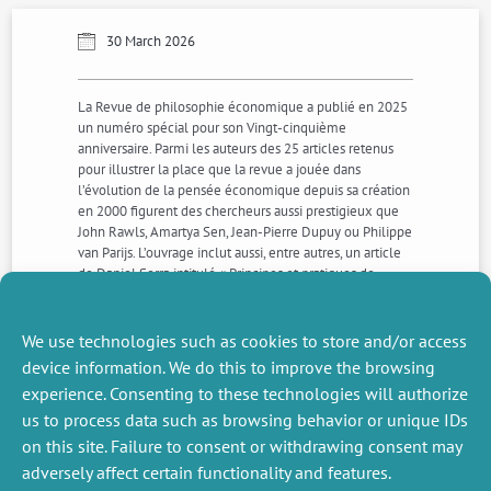
30 March 2026
La Revue de philosophie économique a publié en 2025
un numéro spécial pour son Vingt-cinquième
anniversaire. Parmi les auteurs des 25 articles retenus
pour illustrer la place que la revue a jouée dans
l’évolution de la pensée économique depuis sa création
en 2000 figurent des chercheurs aussi prestigieux que
John Rawls, Amartya Sen, Jean-Pierre Dupuy ou Philippe
van Parijs. L’ouvrage inclut aussi, entre autres, un article
de Daniel Serra intitulé « Principes et pratiques de
l’économie expérimentale : une vue d’ensemble »,
publié en 2012. Le complément à l’article qui devait
initialement être joint n’ayant pu l’être pour des raisons
We use technologies such as cookies to store and/or access
d’édition, il est diffué ici sous forme de note
device information. We do this to improve the browsing
experience. Consenting to these technologies will authorize
us to process data such as browsing behavior or unique IDs
NEXT
PREVIOUS
NEWS
NEWS
on this site. Failure to consent or withdrawing consent may
adversely affect certain functionality and features.