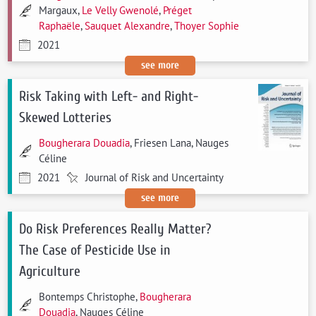
Margaux,
Le Velly Gwenolé
,
Préget
Raphaële
,
Sauquet Alexandre
,
Thoyer Sophie
2021
see more
Risk Taking with Left- and Right-
Skewed Lotteries
Bougherara Douadia
, Friesen Lana, Nauges
Céline
2021
Journal of Risk and Uncertainty
see more
Do Risk Preferences Really Matter?
The Case of Pesticide Use in
Agriculture
Bontemps Christophe,
Bougherara
Douadia
, Nauges Céline