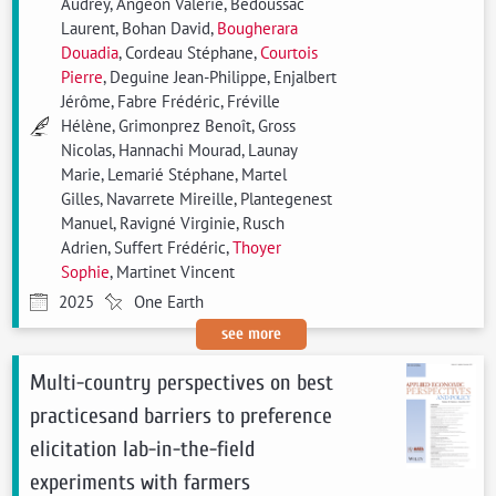
Audrey, Angeon Valérie, Bedoussac
Laurent, Bohan David,
Bougherara
Douadia
, Cordeau Stéphane,
Courtois
Pierre
, Deguine Jean-Philippe, Enjalbert
Jérôme, Fabre Frédéric, Fréville
Hélène, Grimonprez Benoît, Gross
Nicolas, Hannachi Mourad, Launay
Marie, Lemarié Stéphane, Martel
Gilles, Navarrete Mireille, Plantegenest
Manuel, Ravigné Virginie, Rusch
Adrien, Suffert Frédéric,
Thoyer
Sophie
, Martinet Vincent
2025
One Earth
see more
Multi-country perspectives on best
practicesand barriers to preference
elicitation lab-in-the-field
experiments with farmers