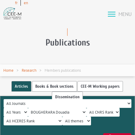
fr
en
MENU
Publications
Home
Research
Members publications
Articles
Books & Book sections
CEE-M Working papers
Dissemination