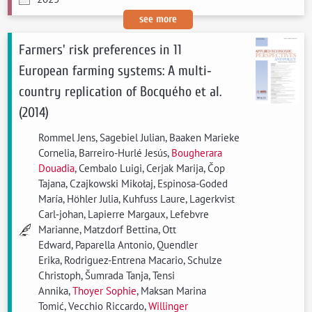
see more
Farmers' risk preferences in 11
European farming systems: A multi‐
country replication of Bocquého et al.
(2014)
Rommel Jens, Sagebiel Julian, Baaken Marieke
Cornelia, Barreiro-Hurlé Jesús,
Bougherara
Douadia
, Cembalo Luigi, Cerjak Marija, Čop
Tajana, Czajkowski Mikołaj, Espinosa-Goded
María, Höhler Julia, Kuhfuss Laure, Lagerkvist
Carl‐johan, Lapierre Margaux, Lefebvre
Marianne, Matzdorf Bettina, Ott
Edward, Paparella Antonio, Quendler
Erika, Rodriguez-Entrena Macario, Schulze
Christoph, Šumrada Tanja, Tensi
Annika,
Thoyer Sophie
, Maksan Marina
Tomić, Vecchio Riccardo,
Willinger