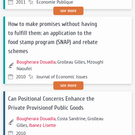
2011
Economie Publique
see more
How to make promises without having
to fulfill them: an application to the
food stamp program (SNAP) and rebate
schemes
Bougherara Douadia
, Grolleau Gilles, Mzoughi
Naoufel
2010
Journal of Economic Issues
see more
Can Positional Concerns Enhance the
Private Provisionof Public Goods
Bougherara Douadia
, Costa Sandrine, Grolleau
Gilles,
Ibanez Lisette
2010