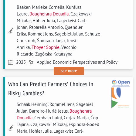
Baaken Marieke Cornelia, Kuhfuss
Laure,
Bougherara Douadia
, Czajkowski
Mikołaj, Höhler Julia, Lagerkvist Carl‐
johan, Paparella Antonio, Quendler
Erika, Rommel Jens, Sagebiel Julian, Schulze
Christoph, Šumrada Tanja, Tensi
Annika,
Thoyer Sophie
, Vecchio
Riccardo, Zagórska Katarzyna
2025
Applied Economic Perspectives and Policy
see more
Who Can Predict Farmers' Choices in
Risky Gambles?
Schaak Henning, Rommel Jens, Sagebiel
Julian, Barreiro-Hurlé Jesus,
Bougherara
Douadia
, Cembalo Luigi, Cerjak Marija, Čop
Tajana, Czajkowski Mikołaj, Espinosa-Goded
María, Höhler Julia, Lagerkvist Carl-