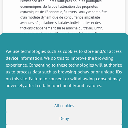
l’existence d’équilibres multiples pour les politiques
économiques, du fait de l’altération des propriétés
dynamiques de l’économie, à travers l’analyse complète
d’un modèle dynamique de concurrence imparfaite
avec des négociations salariales individuelles et des
frictions d’appariement sur le marché du travail. Enfin,
on montre grâce à l’outil expérimental dans quelle
mesure l’introduction d’une variable dite de tâche
solaire, peut être source de défaut de coordination et
d’inefficience dans une économie possédant deux
We use technologies such as cookies to store and/or access
équilibres Pareto-ordonnés.
device information. We do this to improve the browsing
experience. Consenting to these technologies will authorize
us to process data such as browsing behavior or unique IDs
NEXT
PREVIOUS
NEWS
NEWS
on this site. Failure to consent or withdrawing consent may
adversely affect certain functionality and features.
MISCELLANEOUS
FOLLOW US
All cookies
Job offers
RSS Feed
Deny
Job market
LinkedIn
X
Intranet
Social networks