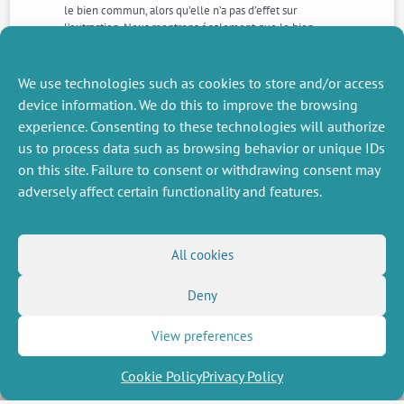
le bien commun, alors qu’elle n’a pas d’effet sur
l’extraction. Nous montrons également que le bien
commun en tant que mécanisme de gestion des risques
est une stratégie comprise comme plus flexible et
qu’elle est influencée par les rendements du projet
We use technologies such as cookies to store and/or access
privé.
device information. We do this to improve the browsing
experience. Consenting to these technologies will authorize
us to process data such as browsing behavior or unique IDs
NEXT
PREVIOUS
NEWS
NEWS
on this site. Failure to consent or withdrawing consent may
adversely affect certain functionality and features.
MISCELLANEOUS
FOLLOW US
All cookies
Job offers
RSS Feed
Deny
Job market
LinkedIn
X
Intranet
Social networks
(Twitter)
Legal Notice
View preferences
Newsletter subscription
Privacy Policy
Cookie Policy
Privacy Policy