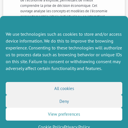
de l’économie a explosé, permettant de mieux
comprendre la prise de décision économique. Cet
ouvrage analyse les concepts et modèles de l’économie
comportementale (choix individuels ou en interaction).
Ce livre s’adresse aux économistes, aux étudiants en
gestion ou en psychologie, voire en neurosciences
comportementales
We use technologies such as cookies to store and/or access
device information. We do this to improve the browsing
experience. Consenting to these technologies will authorize
NEXT
PREVIOUS
us to process data such as browsing behavior or unique IDs
NEWS
NEWS
on this site. Failure to consent or withdrawing consent may
adversely affect certain functionality and features.
MISCELLANEOUS
FOLLOW US
All cookies
Job offers
RSS Feed
Job market
Deny
LinkedIn
X
Intranet
Social networks
(Twitter)
Legal Notice
Newsletter subscription
Privacy Policy
View preferences
Cookie Policy
Privacy Policy