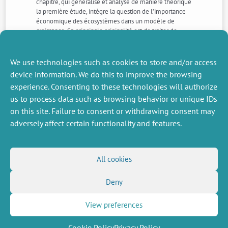
chapitre, qui généralise et analyse de manière théorique
la première étude, intègre la question de l’importance
économique des écosystèmes dans un modèle de
croissance. Sa principale originalité est de traiter de
façon symétrique des services et dis-services liés aux
écosystèmes pour analyser les conditions de
convergence vers une croissance équilibrée ou un état
We use technologies such as cookies to store and/or access
stationnaire.
device information. We do this to improve the browsing
experience. Consenting to these technologies will authorize
us to process data such as browsing behavior or unique IDs
NEXT
PREVIOUS
NEWS
NEWS
on this site. Failure to consent or withdrawing consent may
adversely affect certain functionality and features.
MISCELLANEOUS
FOLLOW US
All cookies
Job offers
RSS Feed
Deny
Job market
LinkedIn
X
Intranet
Social networks
(Twitter)
Legal Notice
View preferences
Newsletter subscription
Privacy Policy
Cookie Policy
Privacy Policy