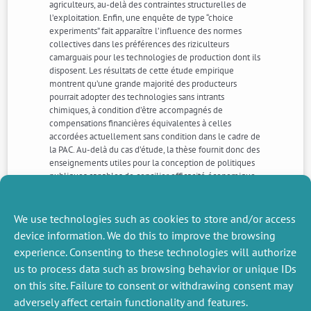
agriculteurs, au-delà des contraintes structurelles de
l’exploitation. Enfin, une enquête de type “choice
experiments” fait apparaître l’influence des normes
collectives dans les préférences des riziculteurs
camarguais pour les technologies de production dont ils
disposent. Les résultats de cette étude empirique
montrent qu’une grande majorité des producteurs
pourrait adopter des technologies sans intrants
chimiques, à condition d’être accompagnés de
compensations financières équivalentes à celles
accordées actuellement sans condition dans le cadre de
la PAC. Au-delà du cas d’étude, la thèse fournit donc des
enseignements utiles pour la conception de politiques
publiques capables de concilier efficacité économique
et développement durable. Elle est aussi une
contribution à la réflexion sur la gestion intégrée multi-
acteurs de l’agriculture et de la biodiversité à l’échelle
We use technologies such as cookies to store and/or access
d’un territoire à haute valeur environnementale.
device information. We do this to improve the browsing
experience. Consenting to these technologies will authorize
us to process data such as browsing behavior or unique IDs
NEXT
PREVIOUS
NEWS
NEWS
on this site. Failure to consent or withdrawing consent may
adversely affect certain functionality and features.