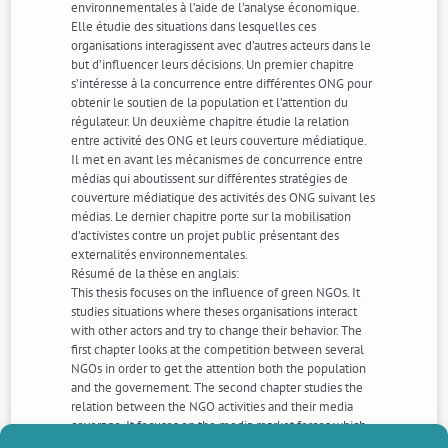
environnementales à l’aide de l’analyse économique.
Elle étudie des situations dans lesquelles ces
organisations interagissent avec d’autres acteurs dans le
but d’influencer leurs décisions. Un premier chapitre
s’intéresse à la concurrence entre différentes ONG pour
obtenir le soutien de la population et l’attention du
régulateur. Un deuxième chapitre étudie la relation
entre activité des ONG et leurs couverture médiatique.
Il met en avant les mécanismes de concurrence entre
médias qui aboutissent sur différentes stratégies de
couverture médiatique des activités des ONG suivant les
médias. Le dernier chapitre porte sur la mobilisation
d’activistes contre un projet public présentant des
externalités environnementales.
Résumé de la thèse en anglais:
This thesis focuses on the influence of green NGOs. It
studies situations where theses organisations interact
with other actors and try to change their behavior. The
first chapter looks at the competition between several
NGOs in order to get the attention both the population
and the governement. The second chapter studies the
relation between the NGO activities and their media
coverage. It focuses on the media market forces which
lead to differences in coverage of NGO activities. The