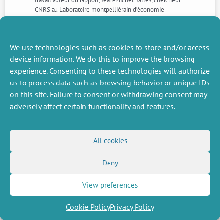
travail auteur du rapport, Jean-Michel Salles, chercheur
CNRS au Laboratoire montpelliérain d’économie
théorique et appliquée (Lameta), nous en explique les
propositions.
We use technologies such as cookies to store and/or access
device information. We do this to improve the browsing
NEXT
PREVIOUS
NEWS
NEWS
experience. Consenting to these technologies will authorize
us to process data such as browsing behavior or unique IDs
on this site. Failure to consent or withdrawing consent may
adversely affect certain functionality and features.
MISCELLANEOUS
FOLLOW US
Job offers
RSS Feed
Job market
All cookies
LinkedIn
X
Intranet
Social networks
(Twitter)
Legal Notice
Deny
Newsletter subscription
Privacy Policy
View preferences
Cookie Policy
Privacy Policy