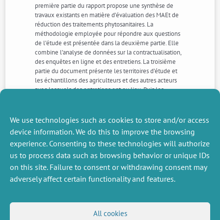
première partie du rapport propose une synthèse de
travaux existants en matière d’évaluation des MAEt de
réduction des traitements phytosanitaires. La
méthodologie employée pour répondre aux questions
de l’étude est présentée dans la deuxième partie. Elle
combine l’analyse de données sur la contractualisation,
des enquêtes en ligne et des entretiens. La troisième
partie du document présente les territoires d’étude et
les échantillons des agriculteurs et des autres acteurs
avec lesquels des entretiens ont eu lieu. Puis les
éléments de réponse aux questions posées et les
recommandations qui en découlent sont présentés dans
la quatrième partie du rapport.
We use technologies such as cookies to store and/or access
device information. We do this to improve the browsing
experience. Consenting to these technologies will authorize
NEXT
PREVIOUS
us to process data such as browsing behavior or unique IDs
NEWS
NEWS
on this site. Failure to consent or withdrawing consent may
adversely affect certain functionality and features.
MISCELLANEOUS
FOLLOW US
All cookies
Job offers
RSS Feed