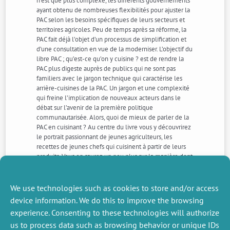
n’est que plus complexe, les différents gouvernements
ayant obtenu de nombreuses flexibilités pour ajuster la
PAC selon les besoins spécifiques de leurs secteurs et
territoires agricoles. Peu de temps après sa réforme, la
PAC fait déjà l’objet d’un processus de simplification et
d’une consultation en vue de la moderniser. L’objectif du
libre PAC ; qu’est-ce qu’on y cuisine ? est de rendre la
PAC plus digeste auprès de publics qui ne sont pas
familiers avec le jargon technique qui caractérise les
arrière-cuisines de la PAC. Un jargon et une complexité
qui freine l’implication de nouveaux acteurs dans le
débat sur l’avenir de la première politique
communautarisée. Alors, quoi de mieux de parler de la
PAC en cuisinant ? Au centre du livre vous y découvrirez
le portrait passionnant de jeunes agriculteurs, les
recettes de jeunes chefs qui cuisinent à partir de leurs
produits. Vous en saurez un peu plus sur la manière dont
8 pays et nations de l’Union Européenne ont mis en
oeuvre la réforme de 2013 : Bulgarie, Danemark,
France, Allemagne, Pays-Bas, Italie, Pologne, Ecosse.
We use technologies such as cookies to store and/or access
device information. We do this to improve the browsing
experience. Consenting to these technologies will authorize
NEXT
PREVIOUS
us to process data such as browsing behavior or unique IDs
NEWS
NEWS