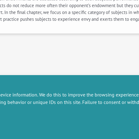
subjects do not reduce more often their opponent’s endowment but they 
. In the final chapter, we focus on a specific category of subjects in w
ort practice pushes subjects to experience envy and exerts them to eng
evice information. We do this to improve the browsing experience
ing behavior or unique IDs on this site. Failure to consent or wit
RESEARCH
MISCELLANEOUS
embers publications
Job offers
artnerships
Job market
esearch projects
Intranet
onsultancy and training
Legal Notice
Privacy Policy