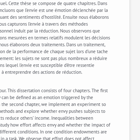
iduel. Cette thèse se compose de quatre chapitres. Dans
concluons que l’envie est une émotion déclenchée par la
luant des sentiments d’hostilité. Ensuite nous élaborons
Nous capturons l’envie à travers des méthodes
ersonnel induit par la réduction. Nous observons que
tions mesurées en termes relatifs modulent les décisions
ela nous élaborons deux traitements. Dans un traitement,
tion de la performance de chaque sujet lors d’une tache
rtement: les sujets ne sont pas plus nombreux a réduire
ns lequel l’envie est susceptible d’être ressentie
te à entreprendre des actions de réduction.
. This dissertation consists of four chapters. The first
y can be defined as an emotion triggered by the
. In the second chapter, we implement an experiment so
t methods and explore whether envy pushes subjects to
ts reduce others’ income. Inequalities between
study how effort affects envy and whether the impact of
 different conditions. In one condition endowments are
n a task. We observe that effort does not affect