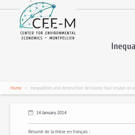
fr
en
Inequa
Home
Inequalities and destructive decisions: four essays on 
14 January 2014
Résumé de la thèse en français :