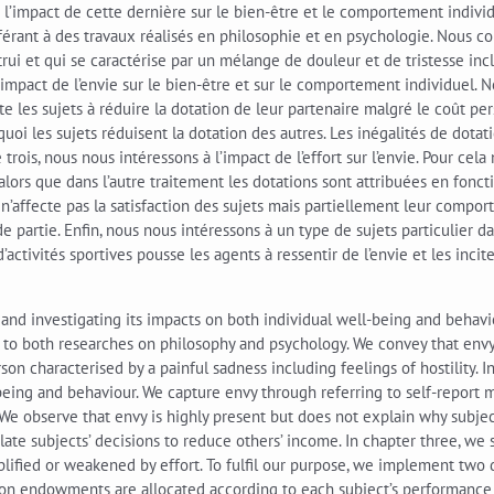
s l’impact de cette dernière sur le bien-être et le comportement indiv
éférant à des travaux réalisés en philosophie et en psychologie. Nous 
trui et qui se caractérise par un mélange de douleur et de tristesse inc
l’impact de l’envie sur le bien-être et sur le comportement individuel. 
ite les sujets à réduire la dotation de leur partenaire malgré le coût p
uoi les sujets réduisent la dotation des autres. Les inégalités de dota
e trois, nous nous intéressons à l’impact de l’effort sur l’envie. Pour c
alors que dans l’autre traitement les dotations sont attribuées en fonc
 n’affecte pas la satisfaction des sujets mais partiellement leur compo
e partie. Enfin, nous nous intéressons à un type de sujets particulier da
’activités sportives pousse les agents à ressentir de l’envie et les inci
nd investigating its impacts on both individual well-being and behaviour
ng to both researches on philosophy and psychology. We convey that env
son characterised by a painful sadness including feelings of hostility
-being and behaviour. We capture envy through referring to self-repor
We observe that envy is highly present but does not explain why subjec
te subjects’ decisions to reduce others’ income. In chapter three, we 
lified or weakened by effort. To fulfil our purpose, we implement two
ion endowments are allocated according to each subject’s performance i