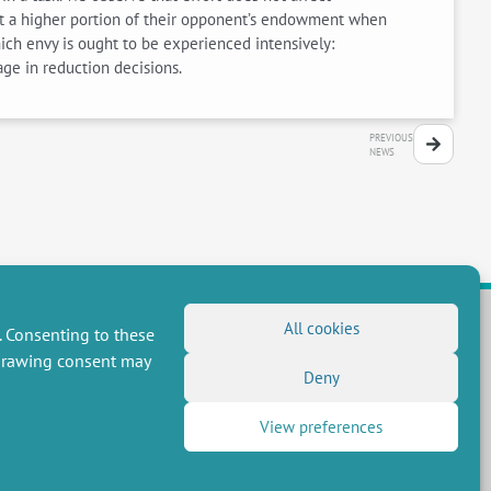
cut a higher portion of their opponent’s endowment when
hich envy is ought to be experienced intensively:
age in reduction decisions.
PREVIOUS
NEWS
All cookies
. Consenting to these
hdrawing consent may
FOLLOW US
Deny
RSS Feed
View preferences
LinkedIn
X
Social networks
(Twitter)
Newsletter subscription