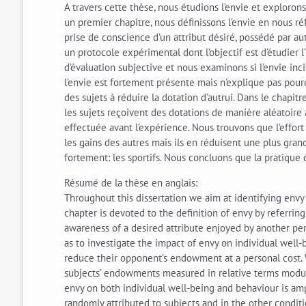
A travers cette thèse, nous étudions l’envie et exploron
un premier chapitre, nous définissons l’envie en nous r
prise de conscience d’un attribut désiré, possédé par au
un protocole expérimental dont l’objectif est d’étudier 
d’évaluation subjective et nous examinons si l’envie inc
l’envie est fortement présente mais n’explique pas pourq
des sujets à réduire la dotation d’autrui. Dans le chapitr
les sujets reçoivent des dotations de manière aléatoire 
effectuée avant l’expérience. Nous trouvons que l’effort
les gains des autres mais ils en réduisent une plus grand
fortement: les sportifs. Nous concluons que la pratique d
Résumé de la thèse en anglais:
Throughout this dissertation we aim at identifying envy a
chapter is devoted to the definition of envy by referri
awareness of a desired attribute enjoyed by another per
as to investigate the impact of envy on individual well
reduce their opponent’s endowment at a personal cost. 
subjects’ endowments measured in relative terms modula
envy on both individual well-being and behaviour is amp
randomly attributed to subjects and in the other condit