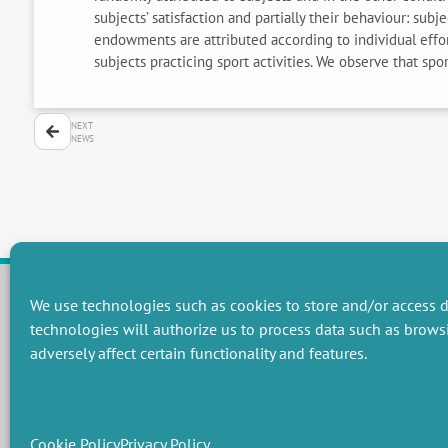
subjects’ satisfaction and partially their behaviour: 
endowments are attributed according to individual effort
subjects practicing sport activities. We observe that sp
NEXT
NEWS
We use technologies such as cookies to store and/or access d
technologies will authorize us to process data such as brows
RESEARCH GROUPS
adversely affect certain functionality and features.
Preservation of natural resources and biodiversity
M
Towards effective and equitable environmental governance
P
Promoting an ecologically-innovative agriculture
R
Managing environmental risks
C
Cookie Policy
Privacy Policy