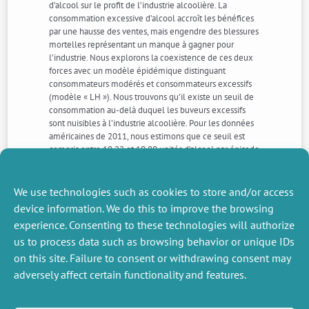
d’alcool sur le profit de l’industrie alcoolière. La
consommation excessive d’alcool accroît les bénéfices
par une hausse des ventes, mais engendre des blessures
mortelles représentant un manque à gagner pour
l’industrie. Nous explorons la coexistence de ces deux
forces avec un modèle épidémique distinguant
consommateurs modérés et consommateurs excessifs
(modèle « LH »). Nous trouvons qu’il existe un seuil de
consommation au-delà duquel les buveurs excessifs
sont nuisibles à l’industrie alcoolière. Pour les données
américaines de 2011, nous estimons que ce seuil est
compris entre 10,22 et 10,80 unités d’alcool par épisode
de consommation. L’industrie alcoolière devrait donc
mettre en place des actions efficaces à l’égard des
consommateurs les plus excessifs.
We use technologies such as cookies to store and/or access
device information. We do this to improve the browsing
experience. Consenting to these technologies will authorize
NEXT
PREVIOUS
us to process data such as browsing behavior or unique IDs
NEWS
NEWS
on this site. Failure to consent or withdrawing consent may
adversely affect certain functionality and features.
MISCELLANEOUS
FOLLOW US