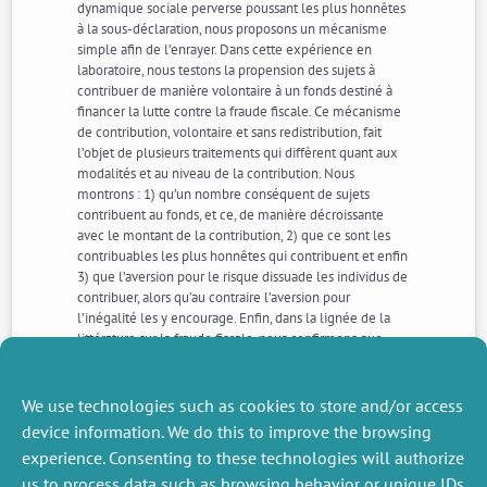
dynamique sociale perverse poussant les plus honnêtes
à la sous-déclaration, nous proposons un mécanisme
simple afin de l’enrayer. Dans cette expérience en
laboratoire, nous testons la propension des sujets à
contribuer de manière volontaire à un fonds destiné à
financer la lutte contre la fraude fiscale. Ce mécanisme
de contribution, volontaire et sans redistribution, fait
l’objet de plusieurs traitements qui diffèrent quant aux
modalités et au niveau de la contribution. Nous
montrons : 1) qu’un nombre conséquent de sujets
contribuent au fonds, et ce, de manière décroissante
avec le montant de la contribution, 2) que ce sont les
contribuables les plus honnêtes qui contribuent et enfin
3) que l’aversion pour le risque dissuade les individus de
contribuer, alors qu’au contraire l’aversion pour
l’inégalité les y encourage. Enfin, dans la lignée de la
littérature sur la fraude fiscale, nous confirmons que
l’élévation de la probabilité de détection, qui n’est
observée que dans les groupes où la contribution
collective au fonds est suffisante, réduit la fraude dans
We use technologies such as cookies to store and/or access
ces groupes.
device information. We do this to improve the browsing
experience. Consenting to these technologies will authorize
us to process data such as browsing behavior or unique IDs
NEXT
PREVIOUS