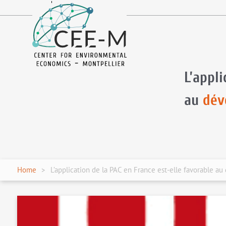
fr
en
L’appli
au
dév
Home
L’application de la PAC en France est-elle favorable au