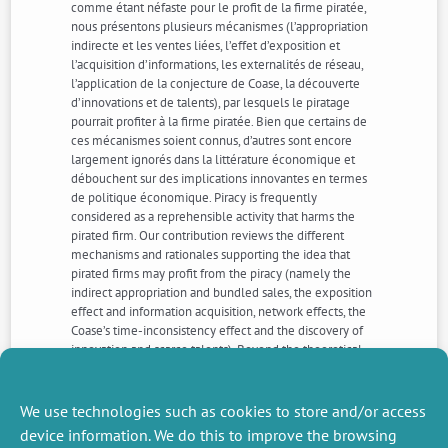
comme étant néfaste pour le profit de la firme piratée,
nous présentons plusieurs mécanismes (l’appropriation
indirecte et les ventes liées, l’effet d’exposition et
l’acquisition d’informations, les externalités de réseau,
l’application de la conjecture de Coase, la découverte
d’innovations et de talents), par lesquels le piratage
pourrait profiter à la firme piratée. Bien que certains de
ces mécanismes soient connus, d’autres sont encore
largement ignorés dans la littérature économique et
débouchent sur des implications innovantes en termes
de politique économique. Piracy is frequently
considered as a reprehensible activity that harms the
pirated firm. Our contribution reviews the different
mechanisms and rationales supporting the idea that
pirated firms may profit from the piracy (namely the
indirect appropriation and bundled sales, the exposition
effect and information acquisition, network effects, the
Coase’s time-inconsistency effect and the discovery of
innovation and scarce talents). Beyond the theoretical
arguments, we also devote attention to their relevance
in the real world and show how they can lead to new
policy insights.
We use technologies such as cookies to store and/or access
device information. We do this to improve the browsing