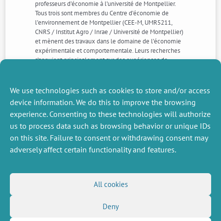
professeurs d’économie à l’université de Montpellier.
Tous trois sont membres du Centre d’économie de
l’environnement de Montpellier (CEE-M, UMR5211,
CNRS / Institut Agro / Inrae / Université de Montpellier)
et mènent des travaux dans le domaine de l’économie
expérimentale et comportementale. Leurs recherches
s’appuient principalement sur des expériences de
laboratoire et de terrain pour étudier la prise de risque
et les préférences sociales dans le contexte de
dilemmes sociaux et d’asymétrie d’information.
We use technologies such as cookies to store and/or access
device information. We do this to improve the browsing
experience. Consenting to these technologies will authorize
NEXT
PREVIOUS
us to process data such as browsing behavior or unique IDs
NEWS
NEWS
on this site. Failure to consent or withdrawing consent may
adversely affect certain functionality and features.
MISCELLANEOUS
FOLLOW US
All cookies
Job offers
RSS Feed
Job market
Deny
LinkedIn
X
Intranet
Social networks
(Twitter)
Legal Notice