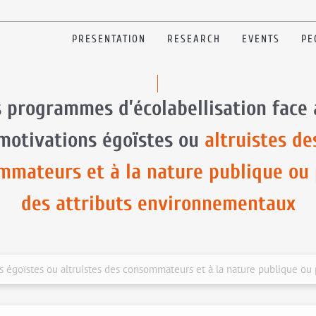
PRESENTATION
RESEARCH
EVENTS
PE
 programmes d’écolabellisation face
motivations égoïstes ou
altruistes de
mmateurs et à la nature publique ou 
des attributs environnementaux
s égoïstes ou altruistes des consommateurs et à la nature publique ou