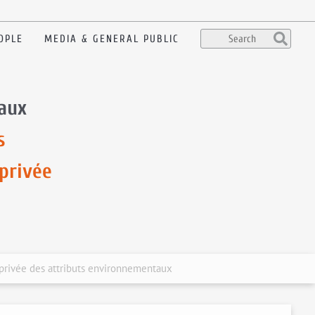
OPLE
MEDIA & GENERAL PUBLIC
 aux
s
privée
 privée des attributs environnementaux