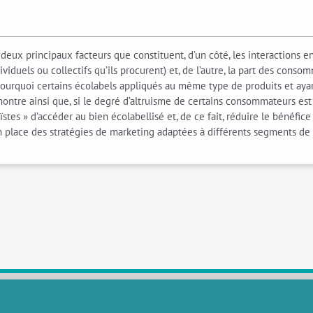
deux principaux facteurs que constituent, d’un côté, les interactions en
iduels ou collectifs qu’ils procurent) et, de l’autre, la part des consom
uoi certains écolabels appliqués au même type de produits et ayant u
montre ainsi que, si le degré d’altruisme de certains consommateurs e
es » d’accéder au bien écolabellisé et, de ce fait, réduire le bénéfice
n place des stratégies de marketing adaptées à différents segments d