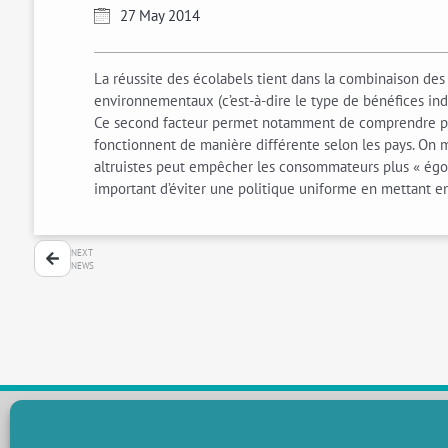
27 May 2014
La réussite des écolabels tient dans la combinaison des 
environnementaux (c’est-à-dire le type de bénéfices indiv
Ce second facteur permet notamment de comprendre pourq
fonctionnent de manière différente selon les pays. On 
altruistes peut empêcher les consommateurs plus « égoïst
important d’éviter une politique uniforme en mettant e
NEXT
NEWS