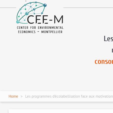
fr
en
Les
conso
Home
Les programmes d’écolabellisation face aux motivation