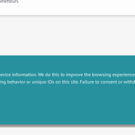
ometteurs.
evice information. We do this to improve the browsing experience
ing behavior or unique IDs on this site. Failure to consent or wit
RESEARCH
MISCELLANEOUS
embers publications
Job offers
artnerships
Job market
esearch projects
Intranet
onsultancy and training
Legal Notice
Privacy Policy
Nébuleuses
, Intégration et développement par
Querylab
et
Dirk Marheine
| © 2026 Tous droits