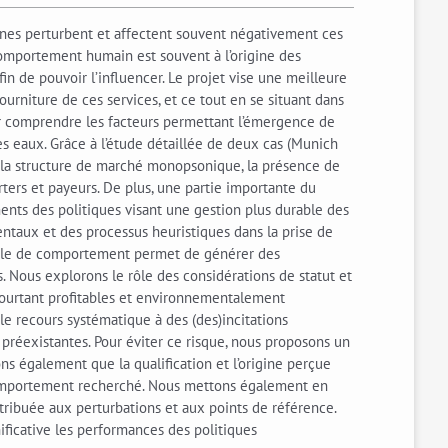
ines perturbent et affectent souvent négativement ces
 comportement humain est souvent à l’origine des
n de pouvoir l’influencer. Le projet vise une meilleure
urniture de ces services, et ce tout en se situant dans
ur comprendre les facteurs permettant l’émergence de
des eaux. Grâce à l’étude détaillée de deux cas (Munich
e la structure de marché monopsonique, la présence de
orters et payeurs. De plus, une partie importante du
nts des politiques visant une gestion plus durable des
entaux et des processus heuristiques dans la prise de
odèle de comportement permet de générer des
s. Nous explorons le rôle des considérations de statut et
 pourtant profitables et environnementalement
e recours systématique à des (des)incitations
réexistantes. Pour éviter ce risque, nous proposons un
s également que la qualification et l’origine perçue
e comportement recherché. Nous mettons également en
tribuée aux perturbations et aux points de référence.
ficative les performances des politiques