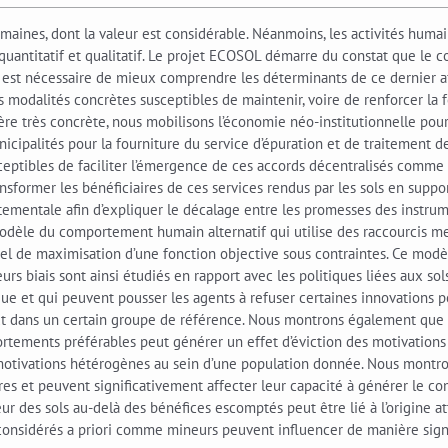
ines, dont la valeur est considérable. Néanmoins, les activités huma
 quantitatif et qualitatif. Le projet ECOSOL démarre du constat que le
l est nécessaire de mieux comprendre les déterminants de ce dernier afi
modalités concrètes susceptibles de maintenir, voire de renforcer la fo
ère très concrète, nous mobilisons l’économie néo-institutionnelle po
unicipalités pour la fourniture du service d’épuration et de traitement 
usceptibles de faciliter l’émergence de ces accords décentralisés comm
ransformer les bénéficiaires de ces services rendus par les sols en supp
ementale afin d’expliquer le décalage entre les promesses des instrume
n modèle du comportement humain alternatif qui utilise des raccourcis m
nel de maximisation d’une fonction objective sous contraintes. Ce m
urs biais sont ainsi étudiés en rapport avec les politiques liées aux sol
que et qui peuvent pousser les agents à refuser certaines innovations
tut dans un certain groupe de référence. Nous montrons également que l
ements préférables peut générer un effet d’éviction des motivations p
motivations hétérogènes au sein d’une population donnée. Nous montron
utres et peuvent significativement affecter leur capacité à générer l
r des sols au-delà des bénéfices escomptés peut être lié à l’origine at
onsidérés a priori comme mineurs peuvent influencer de manière signi