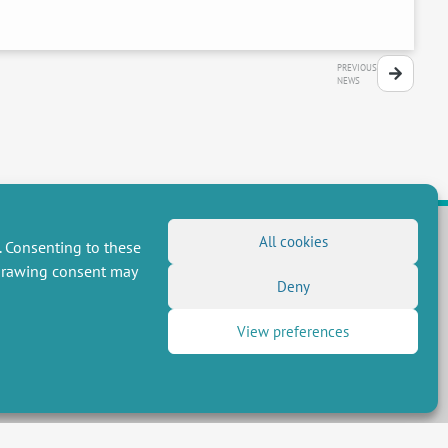
PREVIOUS
NEWS
All cookies
. Consenting to these
hdrawing consent may
FOLLOW US
Deny
RSS Feed
View preferences
LinkedIn
X
Social networks
(Twitter)
Newsletter subscription
 réservés, CEE-M