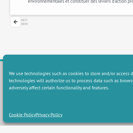
environnementales et constituer des leviers d’action pr
NEXT
NEWS
We use technologies such as cookies to store and/or access d
technologies will authorize us to process data such as brows
RESEARCH GROUPS
adversely affect certain functionality and features.
Preservation of natural resources and biodiversity
M
Towards effective and equitable environmental governance
P
Promoting an ecologically-innovative agriculture
R
Managing environmental risks
C
Cookie Policy
Privacy Policy
Design par
Les 