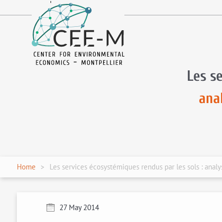
fr
en
Les s
ana
Home
Les services écosystémiques rendus par les sols : analy
27 May 2014