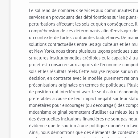
Le sol rend de nombreux services aux communautés huma
services en provoquant des détériorations sur les plans
perturbations affectant les sols et qu’en conséquence, i
compréhension de ces déterminants afin d’envisager des 
un contexte de fortes contraintes budgétaires. De mani
solutions contractuelles entre les agriculteurs et les m
et New York), nous tirons plusieurs leçons pratiques s
structures institutionnelles crédibles et la capacité à t
projet est consacrée aux apports de l’économie comport
sols et les résultats réels. Cette analyse repose sur u
décision, en contraste avec le modèle purement ration
préconisations originales en termes de politiques. Plusie
de position qui interfèrent avec le seul calcul économi
préférables à cause de leur impact négatif sur leur sta
monétaires pour encourager (ou décourager) des comport
mécanisme original permettant d’utiliser au mieux les 
des éventuelles incitations financières ne sont pas ne
évidence que le soutien à une politique donnée en faveu
Ainsi, nous démontrons que des éléments de contexte c