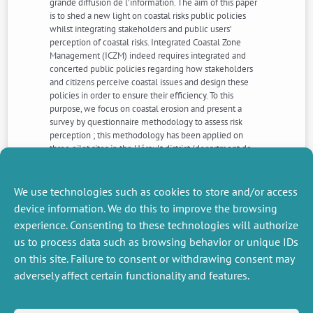
grande diffusion de l’information. The aim of this paper
is to shed a new light on coastal risks public policies
whilst integrating stakeholders and public users’
perception of coastal risks. Integrated Coastal Zone
Management (ICZM) indeed requires integrated and
concerted public policies regarding how stakeholders
and citizens perceive coastal issues and design these
policies in order to ensure their efficiency. To this
purpose, we focus on coastal erosion and present a
survey by questionnaire methodology to assess risk
perception ; this methodology has been applied on
three pilot sites in the Hérault district (department de
l’Hérault, Région Languedoc-Roussillon, France). Main
results show that perception is heterogeneous between
categories interviewed and that information has to be
We use technologies such as cookies to store and/or access
enhanced to ease coastal public policies approval.
device information. We do this to improve the browsing
experience. Consenting to these technologies will authorize
us to process data such as browsing behavior or unique IDs
NEXT
PREVIOUS
NEWS
NEWS
on this site. Failure to consent or withdrawing consent may
adversely affect certain functionality and features.