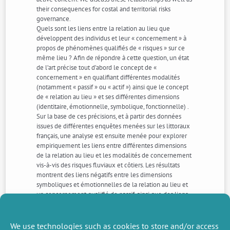
their consequences for costal and territorial risks
governance.
Quels sont les liens entre la relation au lieu que
développent des individus et leur « concernement » à
propos de phénomènes qualifiés de « risques » sur ce
même lieu ? Afin de répondre à cette question, un état
de l’art précise tout d’abord le concept de «
concernement » en qualifiant différentes modalités
(notamment « passif » ou « actif ») ainsi que le concept
de « relation au lieu » et ses différentes dimensions
(identitaire, émotionnelle, symbolique, fonctionnelle) .
Sur la base de ces précisions, et à partir des données
issues de différentes enquêtes menées sur les littoraux
français, une analyse est ensuite menée pour explorer
empiriquement les liens entre différentes dimensions
de la relation au lieu et les modalités de concernement
vis-à-vis des risques fluviaux et côtiers. Les résultats
montrent des liens négatifs entre les dimensions
symboliques et émotionnelles de la relation au lieu et
un concernement qualifié de passif, ainsi que des liens
positifs entre la relation symbolique au lieu et un
concernement dit actif. Ces relations sont enfin
discutées par rapport aux implications de ce type de
We use technologies such as cookies to store and/or access