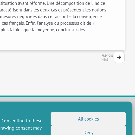
a situation avant réforme. Une décomposition de l’indice
caractérisent dans les deux cas et présentent les notions
s mesures négociées dans cet accord – la convergence
cas français. Enfin, l’analyse du processus dit de «
 plus faibles que la moyenne, conclut sur des
PREVIOUS
NEWS
All cookies
FOLLOW US
. Consenting to these
hdrawing consent may
RSS Feed
Deny