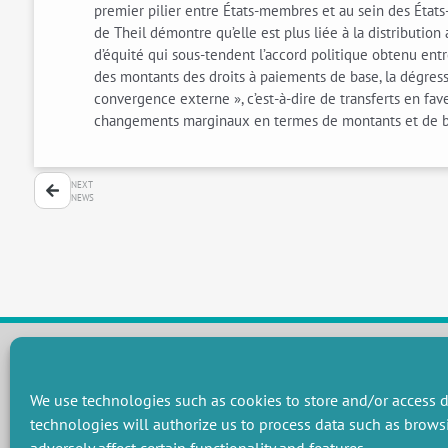
premier pilier entre États-membres et au sein des États-
de Theil démontre qu’elle est plus liée à la distributio
d’équité qui sous-tendent l’accord politique obtenu en
des montants des droits à paiements de base, la dégressiv
convergence externe », c’est-à-dire de transferts en fa
changements marginaux en termes de montants et de bé
NEXT
NEWS
RESEARCH GROUPS
We use technologies such as cookies to store and/or access d
technologies will authorize us to process data such as brows
Preservation of natural resources and biodiversity
M