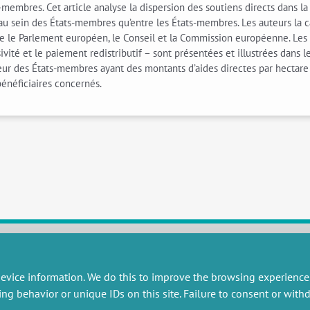
membres. Cet article analyse la dispersion des soutiens directs dans l
n au sein des États-membres qu’entre les États-membres. Les auteurs la 
tre le Parlement européen, le Conseil et la Commission européenne. Le
ité et le paiement redistributif – sont présentées et illustrées dans le 
veur des États-membres ayant des montants d’aides directes par hectare
néficiaires concernés.
RESEARCH
MISCELLANEOUS
evice information. We do this to improve the browsing experience
ing behavior or unique IDs on this site. Failure to consent or wit
embers publications
Job offers