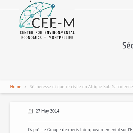
fr
en
Sé
Home
Sécheresse et guerre civile en Afrique Sub-Saharienne
27 May 2014
D’après le Groupe d’experts Intergouvernemental sur l