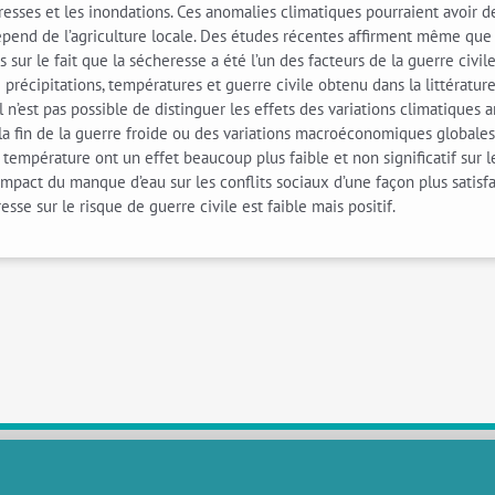
eresses et les inondations. Ces anomalies climatiques pourraient avoir
pend de l’agriculture locale. Des études récentes affirment même que l
s sur le fait que la sécheresse a été l’un des facteurs de la guerre civi
précipitations, températures et guerre civile obtenu dans la littérature
il n’est pas possible de distinguer les effets des variations climatique
fin de la guerre froide ou des variations macroéconomiques globales 
 température ont un effet beaucoup plus faible et non significatif sur le 
impact du manque d’eau sur les conflits sociaux d’une façon plus satisf
se sur le risque de guerre civile est faible mais positif.