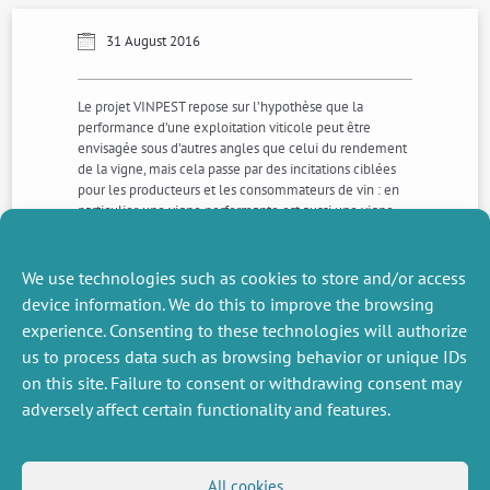
31 August 2016
Le projet VINPEST repose sur l’hypothèse que la
performance d’une exploitation viticole peut être
envisagée sous d’autres angles que celui du rendement
de la vigne, mais cela passe par des incitations ciblées
pour les producteurs et les consommateurs de vin : en
particulier, une vigne performante est aussi une vigne
qui a une performance environnementale. Se pose alors
la question de la manière dont ces incitations
fonctionnent, par qui et comment devraient-elles être
We use technologies such as cookies to store and/or access
mises en oeuvre?
device information. We do this to improve the browsing
experience. Consenting to these technologies will authorize
us to process data such as browsing behavior or unique IDs
NEXT
PREVIOUS
NEWS
NEWS
on this site. Failure to consent or withdrawing consent may
adversely affect certain functionality and features.
MISCELLANEOUS
FOLLOW US
All cookies