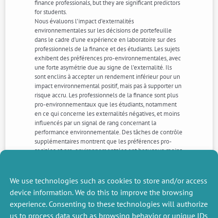
finance professionals, but they are significant predictors
for students.
Nous évaluons l’impact d’externalités
environnementales sur les décisions de portefeuille
dans le cadre d’une expérience en laboratoire sur des
professionnels de la finance et des étudiants. Les sujets
exhibent des préférences pro-environnementales, avec
une forte asymétrie due au signe de l’externalité. Ils
sont enclins à accepter un rendement inférieur pour un
impact environnemental positif, mais pas à supporter un
risque accru. Les professionnels de la finance sont plus
pro-environnementaux que les étudiants, notamment
en ce qui concerne les externalités négatives, et moins
influencés par un signal de rang concernant la
performance environnementale. Des tâches de contrôle
supplémentaires montrent que les préférences pro-
sociales et pro-environnementales ont beaucoup moins
d’influence sur la composition du portefeuille que les
pratiques de marché pour les professionnels de la
finance, mais qu’elles sont des prédicteurs significatifs
We use technologies such as cookies to store and/or access
pour les étudiants.
device information. We do this to improve the browsing
experience. Consenting to these technologies will authorize
us to process data such as browsing behavior or unique IDs
NEXT
PREVIOUS