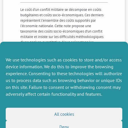
Le coût d’un conflit militaire se décompose en coûts
budgétaires et coûts socio-économiques. Ces derniers
représentent l’ensemble des coûts supportés par
l’économie nationale. Cette note propose une
taxonomie des coûts socio-économiques d’un conflit
militaire et insiste sur les difficultés méthodologiques
d’une analyse quantitative. Nous présentons les
principaux enjeux associés à une telle évaluation et
préconisons l’élaboration d’études régulières sur les
coûts socio-économiques des conflits.
We use technologies such as cookies to store and/or access
device information. We do this to improve the browsing
experience. Consenting to these technologies will authorize
NEXT
PREVIOUS
us to process data such as browsing behavior or unique IDs
NEWS
NEWS
on this site. Failure to consent or withdrawing consent may
adversely affect certain functionality and features.
MISCELLANEOUS
FOLLOW US
All cookies
Job offers
RSS Feed
Job market
Deny
LinkedIn
X
Intranet
Social networks