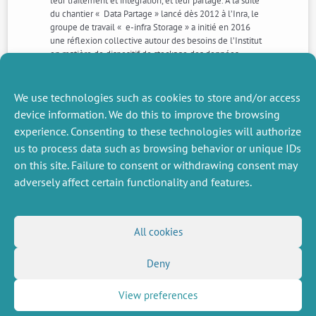
leur traitement et intégration, et leur partage. À la suite
du chantier « Data Partage » lancé dès 2012 à l’Inra, le
groupe de travail « e-infra Storage » a initié en 2016
une réflexion collective autour des besoins de l’Institut
en matière de dispositif de stockage des données
patrimoniales scientifiques qui a abouti à la co-
construction d’une infrastructure partagée et
mutualisée : AgroDataRing.
We use technologies such as cookies to store and/or access
device information. We do this to improve the browsing
experience. Consenting to these technologies will authorize
NEXT
PREVIOUS
us to process data such as browsing behavior or unique IDs
NEWS
NEWS
on this site. Failure to consent or withdrawing consent may
adversely affect certain functionality and features.
MISCELLANEOUS
FOLLOW US
All cookies
Job offers
RSS Feed
Job market
Deny
LinkedIn
X
Intranet
Social networks
(Twitter)
Legal Notice
Newsletter subscription
Privacy Policy
View preferences