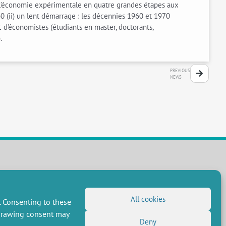
e l’économie expérimentale en quatre grandes étapes aux
60 (ii) un lent démarrage : les décennies 1960 et 1970
ic d’économistes (étudiants en master, doctorants,
.
PREVIOUS
NEWS
FOLLOW US
RSS Feed
All cookies
. Consenting to these
LinkedIn
X
Social networks
hdrawing consent may
(Twitter)
Deny
Newsletter subscription