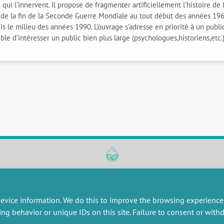
ui l’innervent. Il propose de fragmenter artificiellement l’histoire d
e : de la fin de la Seconde Guerre Mondiale au tout début des années 19
epuis le milieu des années 1990. L’ouvrage s’adresse en priorité à un publ
le d’intéresser un public bien plus large (psychologues,historiens,etc.)
RESEARCH
MISCELLANEOUS
embers publications
Job offers
evice information. We do this to improve the browsing experience
artnerships
Job market
ing behavior or unique IDs on this site. Failure to consent or wit
esearch projects
Intranet
onsultancy and training
Legal Notice