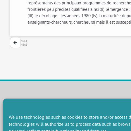
représentants des principaux programmes de recherche q
frontières peu précises qualifiées ainsi :(i) l’émergenc
(iii) le décollage : les années 1980 (iv) la maturité : d
enseignants-chercheurs, chercheurs) mais il est susceptib
NEXT
NEWS
RESEARCH GROUPS
Preservation of natural resources and biodiversity
M
We use technologies such as cookies to store and/or access d
Towards effective and equitable environmental governance
P
technologies will authorize us to process data such as brows
Promoting an ecologically-innovative agriculture
R
Managing environmental risks
C