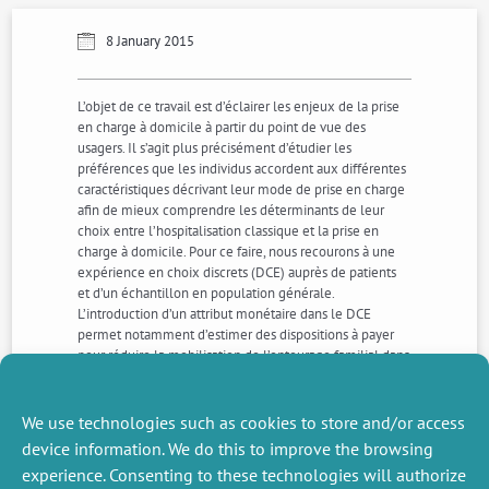
8 January 2015
L’objet de ce travail est d’éclairer les enjeux de la prise
en charge à domicile à partir du point de vue des
usagers. Il s’agit plus précisément d’étudier les
préférences que les individus accordent aux différentes
caractéristiques décrivant leur mode de prise en charge
afin de mieux comprendre les déterminants de leur
choix entre l’hospitalisation classique et la prise en
charge à domicile. Pour ce faire, nous recourons à une
expérience en choix discrets (DCE) auprès de patients
et d’un échantillon en population générale.
L’introduction d’un attribut monétaire dans le DCE
permet notamment d’estimer des dispositions à payer
pour réduire la mobilisation de l’entourage familial dans
le cadre de la prise en charge à domicile, documentant
ainsi la question des soins informels, du point de vue du
patient et non de l’aidant comme c’est généralement le
We use technologies such as cookies to store and/or access
cas dans la littérature
device information. We do this to improve the browsing
experience. Consenting to these technologies will authorize