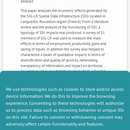
Abstract
This paper analyses the economic effects generated by
the SIG-LR Spatial Data Infrastructure (SDI) located in
Languedoc-Roussillon region (France). From a literature
review and the analysis of the functioning of SDI, a
typology of SDI impacts was produced. A survey of 51
members of SIG-LR was used to measure the main
effects in terms of employment, productivity gains and
saving of inputs. In addition the survey also helped to
characterize a beam of qualitative impacts in terms of
diversification and quality of services, networking,
transparency of information and impact on territorial
governance. Knowing that the budget of SIG-LR is 0.9
million euros and that a total of 3.77 million euros of
impacts has been measured, a ratio of one euro invested
produces an economic impact of four euros within the
We use technologies such as cookies to store and/or access
SIG-LR community and the regional economy
device information. We do this to improve the browsing
experience. Consenting to these technologies will authorize
us to process data such as browsing behavior or unique IDs
NEXT
PREVIOUS
NEWS
NEWS
on this site. Failure to consent or withdrawing consent may
adversely affect certain functionality and features.