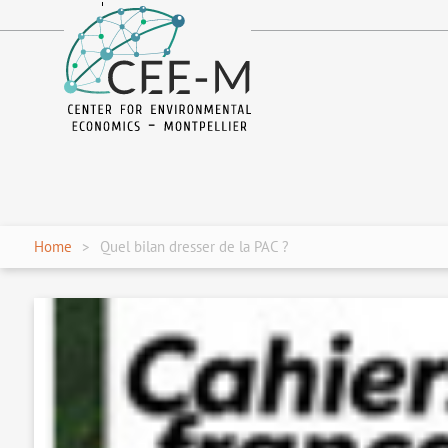
fr
en
Home
Quel bilan dresser de la PAC ?