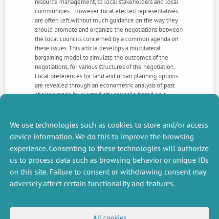
resource management, to local stakeholders and local
communities. . However, local elected representatives
are often left without much guidance on the way they
should promote and organize the negotiations between
the local councils concerned by a common agenda on
these issues. This article develops a multilateral
bargaining model to simulate the outcomes of the
negotiations, for various structures of the negotiation.
Local preferences for land and urban planning options
are revealed through an econometric analysis of past
choices made by elected city councils, based on a
politician-voter model. The article illustrates the
feasibility of this modelling approach by applying it to
the case of the Thau laguna territory (South East of
We use technologies such as cookies to store and/or access
France).
device information. We do this to improve the browsing
experience. Consenting to these technologies will authorize
us to process data such as browsing behavior or unique IDs
NEXT
PREVIOUS
NEWS
NEWS
on this site. Failure to consent or withdrawing consent may
adversely affect certain functionality and features.
MISCELLANEOUS
FOLLOW US
All cookies