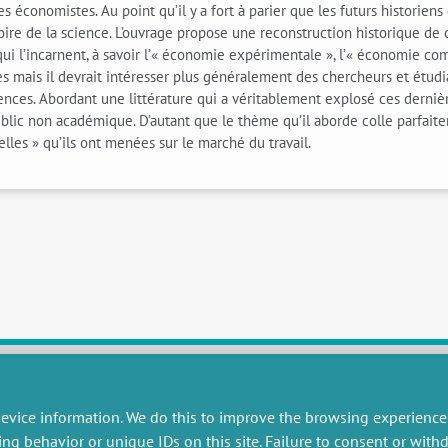
 économistes. Au point qu’il y a fort à parier que les futurs historiens 
ire de la science. L’ouvrage propose une reconstruction historique de 
qui l’incarnent, à savoir l’« économie expérimentale », l’« économie c
es mais il devrait intéresser plus généralement des chercheurs et étudi
ciences. Abordant une littérature qui a véritablement explosé ces derni
 public non académique. D’autant que le thème qu’il aborde colle parfaite
lles » qu’ils ont menées sur le marché du travail.
evice information. We do this to improve the browsing experience
RESEARCH
MISCELLANEOUS
ing behavior or unique IDs on this site. Failure to consent or wit