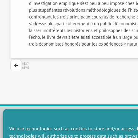
d’investigation empirique s’est peu à peu imposé chez les
plus stupéfiantes révolutions méthodologiques de l’histo
confrontant les trois principaux courants de recherche 
s’adresse plus particulièrement à un public d’économist
laisser indifférents les historiens et philosophes des s
l’écho, le livre devrait être aussi accessible à un large
trois économistes honorés pour les expériences « nature
NEXT
NEWS
We use technologies such as cookies to store and/or access d
RESEARCH GROUPS
technologies will authorize us to process data such as brows