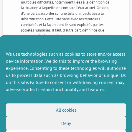
multiples difficultés, notamment liées à la définition de
la situation à laquelle on compare l’état actuel. On doit,
d’une part, s’accorder sur une liste d’impacts liés à la
désertification. Cette liste varie avec les territoires
considérés et la façon dont ils sont exploités par les
sociétés humaines. Il faut, d’autre part, définir ce que
sont les coûts économiques qui peuvent concerner les
activités productives, résidentielles, voire récréatives,
privées ou publiques, repérables en termes monétaires
ou pas.
We use technologies such as cookies to store and/or access
device information. We do this to improve the browsing
experience. Consenting to these technologies will authorize
NEXT
PREVIOUS
us to process data such as browsing behavior or unique IDs
NEWS
NEWS
on this site. Failure to consent or withdrawing consent may
adversely affect certain functionality and features.
MISCELLANEOUS
FOLLOW US
All cookies
Job offers
RSS Feed
Job market
Deny
LinkedIn
X
Intranet
Social networks
(Twitter)
Legal Notice