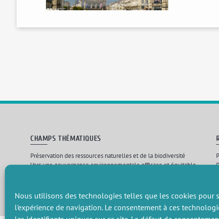
CHAMPS THÉMATIQUES
Préservation des ressources naturelles et de la biodiversité
P
Vers une gouvernance environnementale efficace et équitable
P
Promouvoir une agriculture écologiquement innovante
P
Gérer les risques environnementaux
C
Nous utilisons des technologies telles que les cookies pour s
l'expérience de navigation. Le consentement à ces technologi