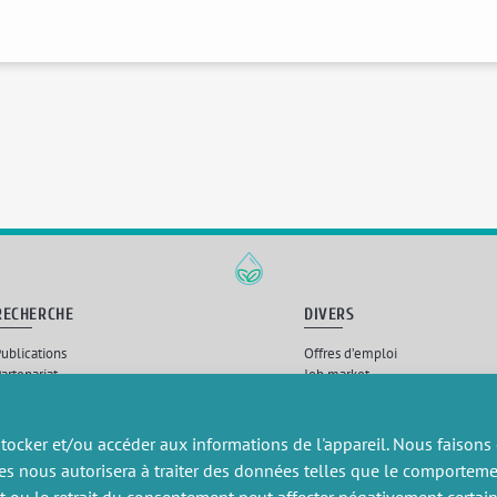
RECHERCHE
DIVERS
ublications
Offres d’emploi
artenariat
Job market
rojets de recherche
Intranet
onsulting et formation
Mentions légales
Politique de confidentialité
tocker et/ou accéder aux informations de l'appareil. Nous faisons
es nous autorisera à traiter des données telles que le comportem