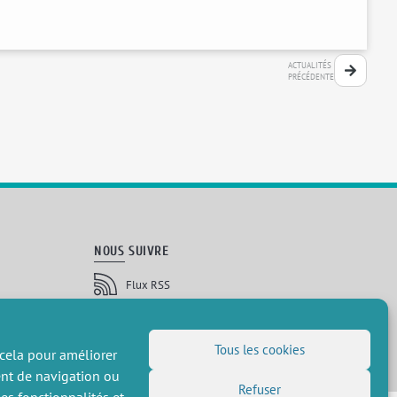
ACTUALITÉS
PRÉCÉDENTE
NOUS SUIVRE
Flux RSS
LinkedIn
X
Réseaux sociaux
(Twitter)
Inscription à la newsletter
Tous les cookies
 cela pour améliorer
ent de navigation ou
Refuser