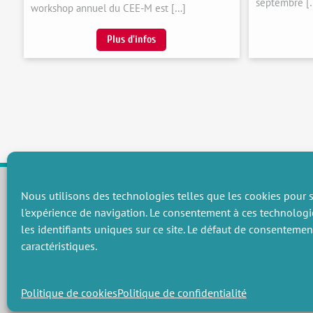
septembre [
workshop annuel du CEE-M est […]
Plus d'infos
Nous utilisons des technologies telles que les cookies pour s
l'expérience de navigation. Le consentement à ces technologi
CHAMPS THÉMATIQUES
les identifiants uniques sur ce site. Le défaut de consenteme
Préservation des ressources naturelles et de la biodiversité
P
caractéristiques.
Vers une gouvernance environnementale efficace et équitable
P
Promouvoir une agriculture écologiquement innovante
P
Gérer les risques environnementaux
C
Politique de cookies
Politique de confidentialité