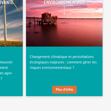
OVANTE
ENVIRONNEMENTAUX
Changement climatique et perturbations
omouvoir
écologiques majeures : comment gérer les
mment
risques environnementaux ?
ues agro-
 ?
Plus d'infos