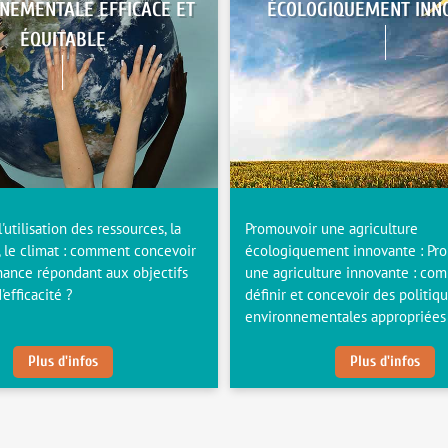
NEMENTALE EFFICACE ET
ÉCOLOGIQUEMENT INN
ÉQUITABLE
l'utilisation des ressources, la
Promouvoir une agriculture
, le climat : comment concevoir
écologiquement innovante : Pr
ance répondant aux objectifs
une agriculture innovante : co
'efficacité ?
définir et concevoir des politiq
environnementales appropriées
Plus d'infos
Plus d'infos