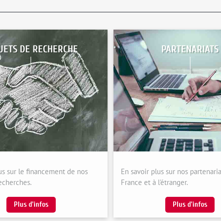
JETS DE RECHERCHE
PARTENARIATS
us sur le financement de nos
En savoir plus sur nos partenari
echerches.
France et à l'étranger.
Plus d'infos
Plus d'infos