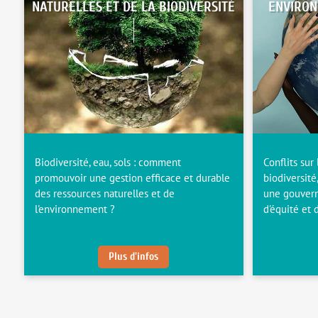
NATURELLES ET DE LA BIODIVERSITÉ
ENVIRON
Biodiversité, eau, sols : comment
Conflits sur 
promouvoir une gestion efficace et durable
biodiversité
des ressources naturelles et de
une gouvern
l'environnement ?
d'équité et d
Plus d'infos