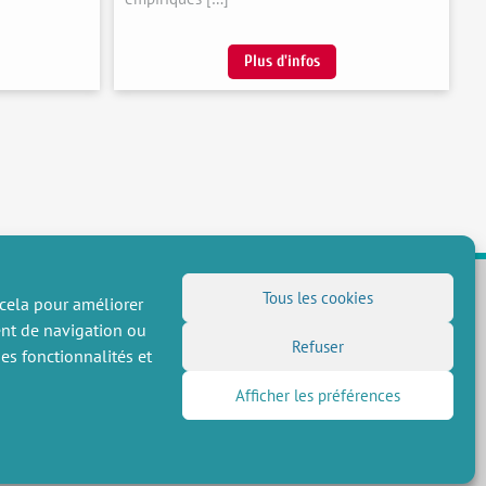
Plus d'infos
Tous les cookies
 cela pour améliorer
ent de navigation ou
NOUS SUIVRE
Refuser
es fonctionnalités et
Flux RSS
Afficher les préférences
LinkedIn
X
Réseaux sociaux
(Twitter)
Inscription à la newsletter