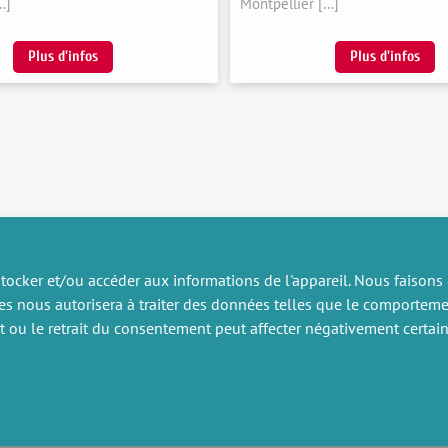
…]
Montpellier […]
Plus d'infos
Plus d'infos
tocker et/ou accéder aux informations de l'appareil. Nous faisons
es nous autorisera à traiter des données telles que le comportem
RECHERCHE
DIVERS
nt ou le retrait du consentement peut affecter négativement certain
ublications
Offres d’emploi
artenariat
Job market
rojets de recherche
Intranet
onsulting et formation
Mentions légales
Politique de confidentialité