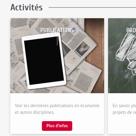
Activités
PUBLICATIONS
PRO
Voir les dernières publications en économie
En savoir pl
et autres disciplines.
projets de r
Plus d'infos