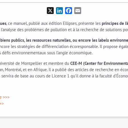
X
LinkedIn
Facebook
Email
ques
, ce manuel, publié aux édition Ellipses, présente les
principes de l
 à l’analyse des problèmes de pollution et à la recherche de solutions p
s biens publics, les ressources naturelles, ou encore les labels enviro
ncore les stratégies de différenciation écoresponsable. Il propose ég
es défis environnementaux sous l’angle économique.
Université de Montpellier et membre du
CEE-M (Center for Environmenta
an, Montréal, et en Afrique. Il a publié des articles de recherche en é
 servira de base au cours de Licence 1 qu’il donne à la faculté d’Écon
ge >>>
>>>