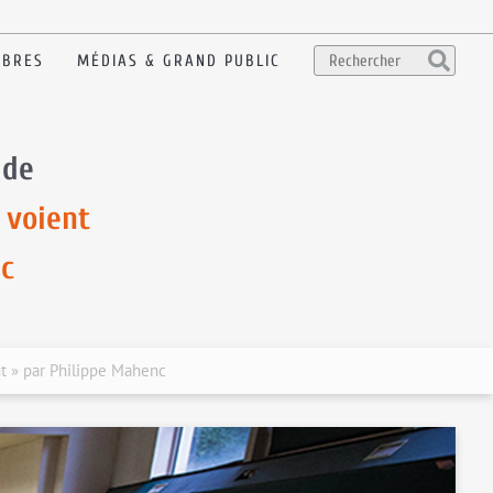
BRES
MÉDIAS & GRAND PUBLIC
 de
 voient
nc
nt » par Philippe Mahenc