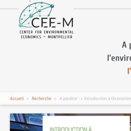
fr
en
A 
l’envi
l
Accueil
Recherche
A paraître : « Introduction à l’écono