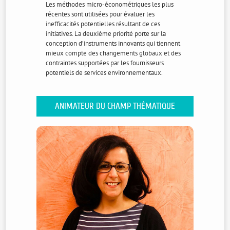
Les méthodes micro-économétriques les plus
récentes sont utilisées pour évaluer les
inefficacités potentielles résultant de ces
initiatives. La deuxième priorité porte sur la
conception d’instruments innovants qui tiennent
mieux compte des changements globaux et des
contraintes supportées par les fournisseurs
potentiels de services environnementaux.
Recherche
Price Incentives
C4EAU – COMPTEURS D’EAU
ANIMATEUR DU CHAMP THÉMATIQUE
COMMUNICANTS ET CHANGEMENT DE
and Unregulated
COMPORTEMENT DES IRRIGANTS
Deforestation:
POUR UNE GESTION DURABLE DES
RESSOURCES EN EAU
Evidence from
BOUGHERARA
IBANEZ
LAVAINE
Douadia
Lisette
Emmanuelle
Indonesian Palm
Financement :
75,000 € Région Occitanie
Directrice de
Directrice de
Maître de
Oil Mills
Appel à projets Recherche et société(s)
Recherche
recherche
conférences
Durée:
2018 – 2020
Contact :
Guye Valentin
PREGET Raphaele
, Kraus
voir plus
voir plus
voir plus
Sebastian
Les nouvelles technologies offrent de nouveau
à paraître
moyens pour améliorer la gestion des ressources
en eau dans les territoires. Pour donner leur