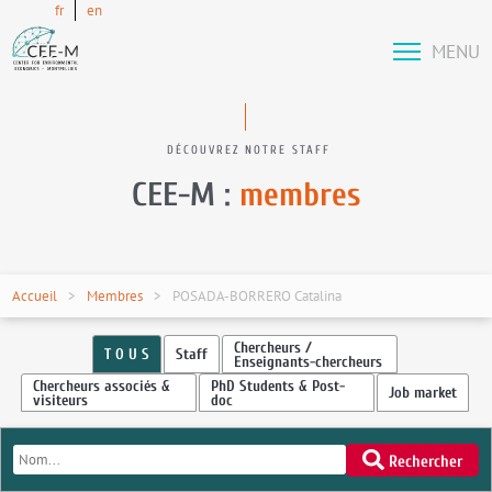
fr
en
MENU
DÉCOUVREZ NOTRE STAFF
CEE-M :
membres
Accueil
Membres
POSADA-BORRERO Catalina
Chercheurs /
T O U S
Staff
Enseignants-chercheurs
Chercheurs associés &
PhD Students & Post-
Job market
visiteurs
doc
Rechercher