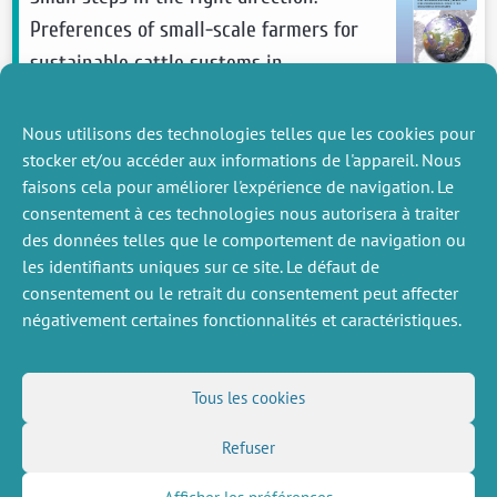
Preferences of small-scale farmers for
sustainable cattle systems in
Guaviare, Colombian Amazon
Nous utilisons des technologies telles que les cookies pour
Posada-Borrero Catalina
, Ezzine-De-Blas
stocker et/ou accéder aux informations de l'appareil. Nous
Driss,
Lavaine Emmanuelle
,
Roussel Sébastien
faisons cela pour améliorer l'expérience de navigation. Le
2026
Ecological Economics
consentement à ces technologies nous autorisera à traiter
voir plus
des données telles que le comportement de navigation ou
les identifiants uniques sur ce site. Le défaut de
consentement ou le retrait du consentement peut affecter
négativement certaines fonctionnalités et caractéristiques.
DIVERS
NOUS SUIVRE
Tous les cookies
Offres d’emploi
Flux RSS
Refuser
Job market
LinkedIn
X
Intranet
Réseaux sociaux
(Twitter)
Mentions légales