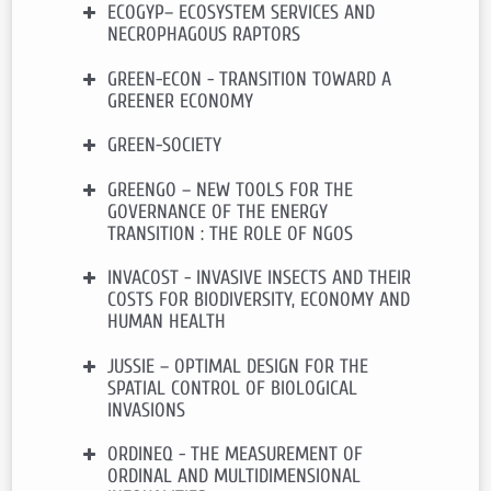
ECOGYP– ECOSYSTEM SERVICES AND
Financement:
CIFOR
Contact:
THOYER Sophie
NECROPHAGOUS RAPTORS
Durée:
2017 – 2019
Contact:
SUBERVIE Julie
GREEN-ECON - TRANSITION TOWARD A
Financement:
FEDER/Poctefa/ UE
GREENER ECONOMY
Durée:
2016 – 2018
Contact:
SALLES Jean-Michel
,
GREEN-SOCIETY
Financement:
ANR (Agence
COURTOIS Pierre
Nationale de la Recherche)
ANR-16-
GREENGO – NEW TOOLS FOR THE
CE03-0005
Financement:
MUSE Initiative
Durée:
2016 – 2020
GOVERNANCE OF THE ENERGY
Durée:
2018 – 2019
TRANSITION : THE ROLE OF NGOS
Contact :
QUEROU Nicolas
Contact :
QUEROU Nicolas
Site internet:
INVACOST - INVASIVE INSECTS AND THEIR
Financement:
ANR (Agence Nationale
https://sites.google.com/view/anr-
COSTS FOR BIODIVERSITY, ECONOMY AND
de la Recherche)
ANR-15-CE05-0008
green-econ/home
HUMAN HEALTH
Durée:
2015 – 2019
Contact:
MAHENC Philippe
JUSSIE – OPTIMAL DESIGN FOR THE
Financement:
ANR (Agence
SPATIAL CONTROL OF BIOLOGICAL
Nationale de la Recherche)
ANR-14-
INVASIONS
CE02-0021
Durée:
2014 – 2018
ORDINEQ - THE MEASUREMENT OF
Financement:
ONEMA/AFB (Agence
Contact:
SALLES Jean-Michel
ORDINAL AND MULTIDIMENSIONAL
Française pour la Biodiversité)
Site Web:
http://invacost.fr/