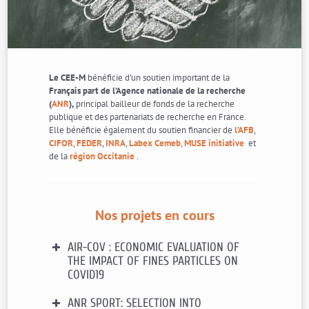
Le CEE-M
bénéficie d’un soutien important de la
Français part de l’Agence nationale de la recherche
(
ANR
),
principal bailleur de fonds de la recherche
publique et des partenariats de recherche en France.
Elle bénéficie également du soutien financier de
l’AFB
,
CIFOR
,
FEDER
,
INRA
,
Labex Cemeb
,
MUSE initiative
et
de la
région Occitanie
.
Nos projets en cours
AIR-COV : ECONOMIC EVALUATION OF
THE IMPACT OF FINES PARTICLES ON
COVID19
ANR SPORT: SELECTION INTO
Financement
: ADEME