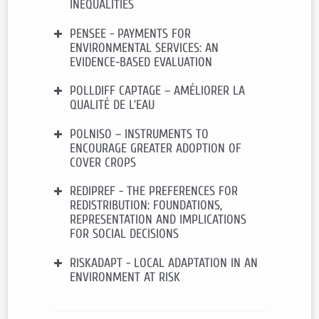
INEQUALITIES
Durée:
2017 – 2019
Contact:
COURTOIS Pierre
PENSEE - PAYMENTS FOR
Financement
: ANR (Agence
ENVIRONMENTAL SERVICES: AN
Nationale de la Recherche)
ANR-16-
EVIDENCE-BASED EVALUATION
CE41-0005
Durée
: 2016 – 2022
POLLDIFF CAPTAGE – AMÉLIORER LA
Financement:
ANR (Agence
Contact
:
Brice MAGDALOU
QUALITÉ DE L’EAU
Nationale de la Recherche)
ANR-16-
CE32-0011
Durée:
2016 – 2020
POLNISO – INSTRUMENTS TO
Financement:
110 000 € FEDER-FSE
ENCOURAGE GREATER ADOPTION OF
Languedoc-Roussillon 2014-2020
Contact:
SUBERVIE Julie
COVER CROPS
Durée:
2018 – 2020
Contact:
THOYER Sophie
REDIPREF - THE PREFERENCES FOR
Financement:
INRA-SAE2 (projet
REDISTRIBUTION: FOUNDATIONS,
jeune chercheur)
REPRESENTATION AND IMPLICATIONS
Durée:
2018 – 2019
FOR SOCIAL DECISIONS
Contact :
SAUQUET Alexandre
RISKADAPT - LOCAL ADAPTATION IN AN
Financement:
ANR (Agence
ENVIRONMENT AT RISK
Nationale de la Recherche)
ANR-15-
CE26-0004
Durée:
2015 – 2019
Financement:
Français Research