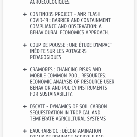
AGROÉCOLOGIQUES.
LAVAINE
CONFINOBS PROJECT - ANR FLASH
Funding
: ANR
COVID-19 : BARRIER AND CONTAINMENT
Duration
: 2023-2028
COMPLIANCE AND OBSERVATION: A
Contact CEE-M
:
Douadia
BEHAVIOURAL ECONOMICS APPROACH.
BOUGHERARA
COUP DE POUSSE : UNE ÉTUDE D'IMPACT
Financement
: ANR- Région Occitanie
INÉDITE SUR LES POTAGERS
Durée
: 2020-2022
PÉDAGOGIQUES
Contact CEE-M
:
Marc WILLINGER
CRAMORES : CHANGING RISKS AND
Financement
: WWF
MOBILE COMMON POOL RESOURCES:
Durée
: 2024-2026
ECONOMIC ANALYSIS OF RESOURCE-USER
Contact CEE-M
:
Simon BRIOLE
BEHAVIOR AND POLICY INSTRUMENTS
FOR SUSTAINABILITY.
DSCATT - DYNAMICS OF SOIL CARBON
Financement
: ANR-DFG
SEQUESTRATION IN TROPICAL AND
Durée
: 2020-2024
TEMPERATE AGRICULTURAL SYSTEMS
Contact CEE-M
:
Nicolas QUEROU
EAUCHARB’OC : DÉCONTAMINATION
Financement
: Fondation Agropolis et