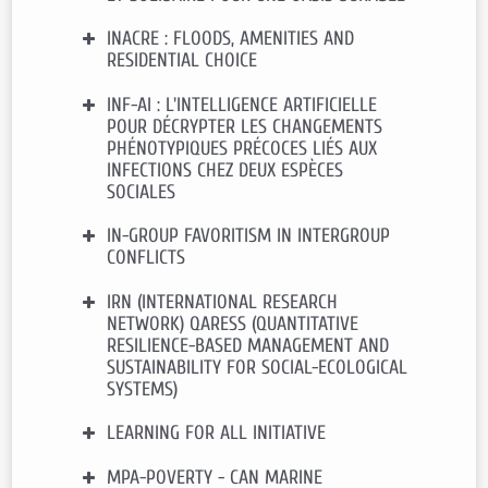
Contact CEE-M :
Marc WILLINGER
INACRE : FLOODS, AMENITIES AND
Financement
: IRESA (Tunisie)
RESIDENTIAL CHOICE
Durée
: 2021-2025
Contact CEE-M:
Dimitri DUBOIS
,
INF-AI : L'INTELLIGENCE ARTIFICIELLE
Financement
: Fondation MAIF
Katrin ERDLENBRUCH
,
Emmanuelle
POUR DÉCRYPTER LES CHANGEMENTS
Durée
: 2019 – 2022
LAVAINE
et
Marc WILLINGER
PHÉNOTYPIQUES PRÉCOCES LIÉS AUX
Contact CEE-M:
Katrin
INFECTIONS CHEZ DEUX ESPÈCES
ERDLENBRUCH
SOCIALES
IN-GROUP FAVORITISM IN INTERGROUP
Funding
: MITI, CNRS
CONFLICTS
Duration
: 2023-2024
Contact CEE-M
:
Arnaud TOGNETTI
IRN (INTERNATIONAL RESEARCH
Financement
: ANR Group
NETWORK) QARESS (QUANTITATIVE
Durée
: 2022-2026
RESILIENCE-BASED MANAGEMENT AND
Contact CEE-M:
Guillaume
SUSTAINABILITY FOR SOCIAL-ECOLOGICAL
CHEIKBOSSIAN
(coordinateur)
SYSTEMS)
LEARNING FOR ALL INITIATIVE
Financement
: CNRS – INSHS
Durée
: 2024-2028
MPA-POVERTY - CAN MARINE
Financement
: Abdul Latif Jameel