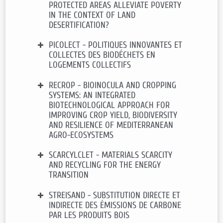
Contact CEE-M:
Luc Doyen
PROTECTED AREAS ALLEVIATE POVERTY
Poverty Action Lab (J-PAL)
(coordinateur)
IN THE CONTEXT OF LAND
Durée
: 2025 – 2028
DESERTIFICATION?
Contact CEE-M :
Simon BRIOLE
PICOLECT - POLITIQUES INNOVANTES ET
Financement
: ANR (Agence
COLLECTES DES BIODÉCHETS EN
Nationale de la Recherche)
LOGEMENTS COLLECTIFS
Durée
: 2020 – 2023
Contact CEE-M :
Pierre COURTOIS
et
RECROP - BIOINOCULA AND CROPPING
Financement
: Fondation Agropolis
Brice
MAGDALOU
SYSTEMS: AN INTEGRATED
Durée
: 2022 – 2024
BIOTECHNOLOGICAL APPROACH FOR
Contact CEE-M:
Lisette IBANEZ
IMPROVING CROP YIELD, BIODIVERSITY
AND RESILIENCE OF MEDITERRANEAN
AGRO-ECOSYSTEMS
SCARCYLCLET - MATERIALS SCARCITY
Financement
:
PRIMA – Partenariat
AND RECYCLING FOR THE ENERGY
pour la recherche et l’innovation dans
TRANSITION
la région méditerranéenne
Durée
: 2021 – 2024
STREISAND - SUBSTITUTION DIRECTE ET
Financement
: ANR ScarCylclET 2021-
Contact CEE-M
:
Thierry
BLAYAC
,
INDIRECTE DES ÉMISSIONS DE CARBONE
25
Emmanuelle
LAVAINE
et
Sébastien
PAR LES PRODUITS BOIS
Durée
: 2021 – 2025
ROUSSEL