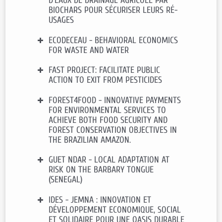
D'EAUX DE DRAINAGE AGRICOLE PAR
Fondation Total (Projet 1802-001)
BIOCHARS POUR SÉCURISER LEURS RÉ-
Durée
: 2019-2023
USAGES
Contact CEE-M
:
Douadia
BOUGHERARA
,
Raphaële PREGET
et
ECODECEAU - BEHAVIORAL ECONOMICS
Financement
: Région Occitanie, défi
Sophie THOYER
FOR WASTE AND WATER
clé WaterOccitanie
Durée
: 2022-2026
FAST PROJECT: FACILITATE PUBLIC
Financement
:
ANR – Plan de relance
Contact CEE-M
:
Caroline COHEN
et
ACTION TO EXIT FROM PESTICIDES
– mesure de préservation de l’emploi
Katrin ERDLENBRUCH
de R&D
(contrat de recherche
collaborative : SUEZ, le LyRE, Pôle
FOREST4FOOD - INNOVATIVE PAYMENTS
Financement
:
Cultiver et protéger les
Acteurs & Usages)
FOR ENVIRONMENTAL SERVICES TO
cultures différemment
Durée
: 2021 – 2023
ACHIEVE BOTH FOOD SECURITY AND
Durée
: 2021-2027
FOREST CONSERVATION OBJECTIVES IN
Contact CEE-M
:
Sébastien ROUSSEL
Contact CEE-M
:
Julie
THE BRAZILIAN AMAZON.
et
Lisette IBANEZ
SUBERVIE
(Coordinatrice)
GUET NDAR - LOCAL ADAPTATION AT
Financement
: MUSE I-SITE
RISK ON THE BARBARY TONGUE
Durée
: 2020 – 2023
(SENEGAL)
Contact CEE-M :
Julie SUBERVIE
IDES - JEMNA : INNOVATION ET
Financement
: Key-Initiative MUSE
DÉVELOPPEMENT ECONOMIQUE, SOCIAL
Sea & Coast
ET SOLIDAIRE POUR UNE OASIS DURABLE
Durée
: 2018 –