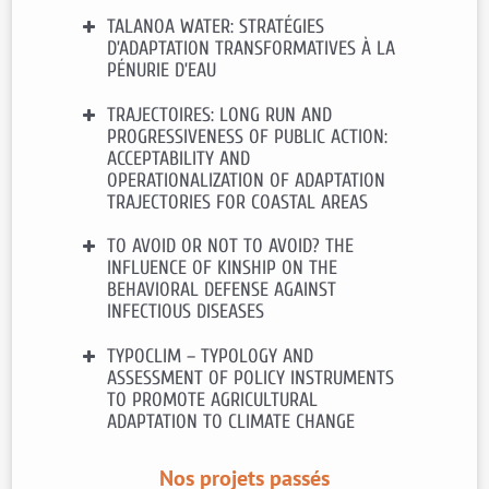
Contact CEE-M :
Francesco RICCI
TALANOA WATER: STRATÉGIES
Financement
: ADEME GRAINE
D’ADAPTATION TRANSFORMATIVES À LA
Durée
: 2021 – 2024
PÉNURIE D’EAU
Contact CEE-M :
Lisette IBANEZ
TRAJECTOIRES: LONG RUN AND
PROGRESSIVENESS OF PUBLIC ACTION:
Financement
: Fond Européen PRIMA
Durée
: 2021 – 2025
ACCEPTABILITY AND
OPERATIONALIZATION OF ADAPTATION
Contact CEE-M :
Katrin
ERDLENBRUCH
TRAJECTORIES FOR COASTAL AREAS
TO AVOID OR NOT TO AVOID? THE
Financement
: Fondation de France
INFLUENCE OF KINSHIP ON THE
Durée
: 2022 – 2024
BEHAVIORAL DEFENSE AGAINST
Contact :
Katrin
ERDLENBRUCH
INFECTIOUS DISEASES
TYPOCLIM – TYPOLOGY AND
Financement
: Swedish Research
ASSESSMENT OF POLICY INSTRUMENTS
Council
TO PROMOTE AGRICULTURAL
Durée
: 2021 – 2025
ADAPTATION TO CLIMATE CHANGE
Contact :
Arnaud TOGNETTI
Financement
: I-Site MUSE
Nos projets passés
Durée
: 2019 – 2022