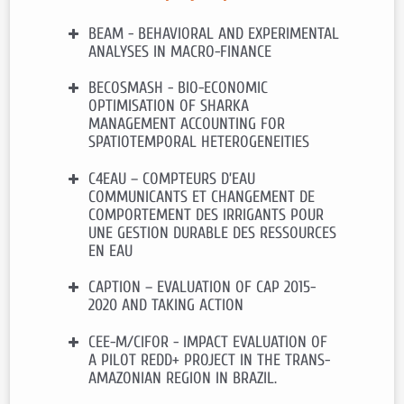
Contact
:
Sébastien ROUSSEL
BEAM - BEHAVIORAL AND EXPERIMENTAL
ANALYSES IN MACRO-FINANCE
BECOSMASH - BIO-ECONOMIC
Financement
: Cadre ORA-Plus par
OPTIMISATION OF SHARKA
l’Agence nationale de la recherche (
MANAGEMENT ACCOUNTING FOR
ANR) Français,
les Organisations
néerlandaises pour la recherche
SPATIOTEMPORAL HETEROGENEITIES
scientifique
(NWO),
la Fondation
allemande pour la recherche
(DFG),
la
C4EAU – COMPTEURS D’EAU
Financement:
SMACH – INRA
Société japonaise pour la promotion
COMMUNICANTS ET CHANGEMENT DE
Durée:
2017 – 2020
de la science
(JSPS)
COMPORTEMENT DES IRRIGANTS POUR
Durée
: 2016 – 2019
Contact
:
COURTOIS Pierre
UNE GESTION DURABLE DES RESSOURCES
EN EAU
Contact
:
WILLINGER Marc
CAPTION – EVALUATION OF CAP 2015-
Financement:
75 000 € Région
2020 AND TAKING ACTION
Occitanie Appel à projets Recherche
et société(s)
Durée:
2018 – 2020
CEE-M/CIFOR - IMPACT EVALUATION OF
Financement:
42 000 € Fondations
A PILOT REDD+ PROJECT IN THE TRANS-
Cariplo et Agropolis
Contact:
PREGET Raphaël
AMAZONIAN REGION IN BRAZIL.
Durée:
2019 – 2020