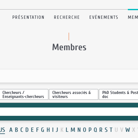
PRÉSENTATION
RECHERCHE
EVÉNEMENTS
MEM
Membres
Chercheurs /
Chercheurs associés &
PhD Students & Post
Enseignants-chercheurs
visiteurs
doc
US
A
B
C
D
E
F
G
H
I
J
K
L
M
N
O
P
Q
R
S
T
U
V
W
X