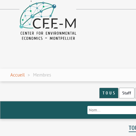
fr
en
Accueil
Membres
T O U S
Staff
TO