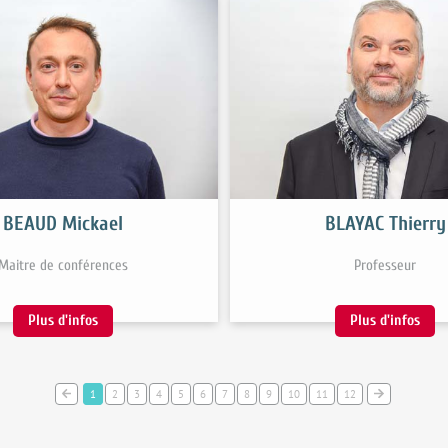
BEAUD Mickael
BLAYAC Thierry
Maitre de conférences
Professeur
Plus d'infos
Plus d'infos
1
2
3
4
5
6
7
8
9
10
11
12