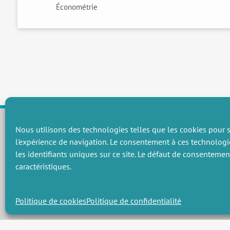
Économétrie
Nous utilisons des technologies telles que les cookies pour s
l'expérience de navigation. Le consentement à ces technologi
CHAMPS THÉMATIQUES
les identifiants uniques sur ce site. Le défaut de consenteme
Préservation des ressources naturelles et de la biodiversité
P
caractéristiques.
Vers une gouvernance environnementale efficace et équitable
P
Promouvoir une agriculture écologiquement innovante
P
Gérer les risques environnementaux
C
Politique de cookies
Politique de confidentialité