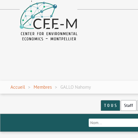
fr
en
Accueil
Membres
GALLO Nahomy
T O U S
Staff