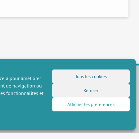
Tous les cookies
 cela pour améliorer
ent de navigation ou
NOUS SUIVRE
Refuser
es fonctionnalités et
Flux RSS
Afficher les préférences
LinkedIn
X
Réseaux sociaux
(Twitter)
Inscription à la newsletter