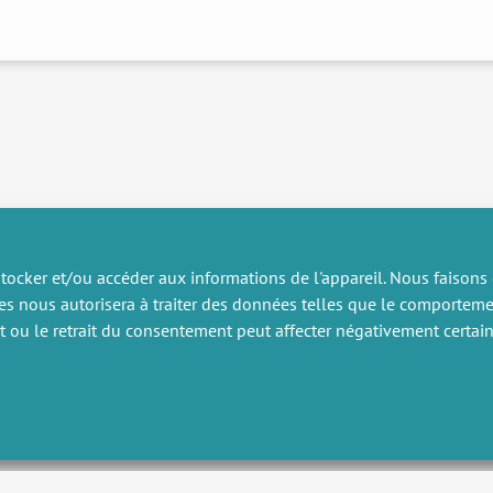
tocker et/ou accéder aux informations de l'appareil. Nous faisons
es nous autorisera à traiter des données telles que le comportem
RECHERCHE
DIVERS
nt ou le retrait du consentement peut affecter négativement certain
ublications
Offres d’emploi
artenariat
Job market
rojets de recherche
Intranet
onsulting et formation
Mentions légales
Politique de confidentialité