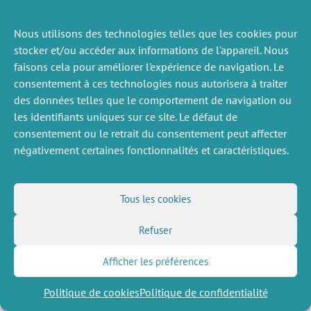
Nous utilisons des technologies telles que les cookies pour
ACTUALITÉS
stocker et/ou accéder aux informations de l'appareil. Nous
PRÉCÉDENTE
faisons cela pour améliorer l'expérience de navigation. Le
consentement à ces technologies nous autorisera à traiter
des données telles que le comportement de navigation ou
les identifiants uniques sur ce site. Le défaut de
DIVERS
NOUS SUIVRE
consentement ou le retrait du consentement peut affecter
Offres d’emploi
Flux RSS
négativement certaines fonctionnalités et caractéristiques.
Job market
LinkedIn
X
Intranet
Réseaux sociaux
(Twitter)
Mentions légales
Inscription à la newsletter
Politique de confidentialité
Tous les cookies
Refuser
Afficher les préférences
Politique de cookies
Politique de confidentialité