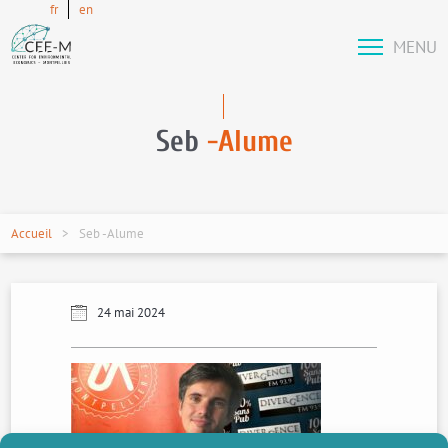
fr
en
MENU
Seb
-Alume
Accueil
Seb -Alume
24 mai 2024