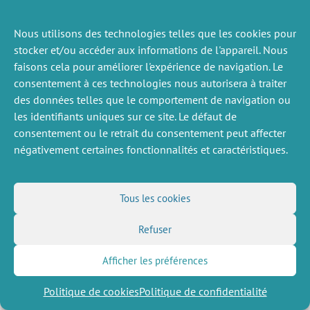
Nous utilisons des technologies telles que les cookies pour
stocker et/ou accéder aux informations de l'appareil. Nous
faisons cela pour améliorer l'expérience de navigation. Le
ACTUALITÉS
PRÉCÉDENTE
consentement à ces technologies nous autorisera à traiter
des données telles que le comportement de navigation ou
les identifiants uniques sur ce site. Le défaut de
consentement ou le retrait du consentement peut affecter
DIVERS
NOUS SUIVRE
négativement certaines fonctionnalités et caractéristiques.
Offres d’emploi
Flux RSS
Job market
LinkedIn
X
Intranet
Réseaux sociaux
Tous les cookies
(Twitter)
Mentions légales
Inscription à la newsletter
Politique de confidentialité
Refuser
Afficher les préférences
Politique de cookies
Politique de confidentialité