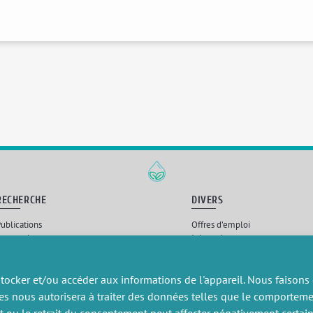
RECHERCHE
DIVERS
ublications
Offres d’emploi
artenariat
Job market
rojets de recherche
Intranet
onsulting et formation
Mentions légales
Politique de confidentialité
tocker et/ou accéder aux informations de l'appareil. Nous faisons
es nous autorisera à traiter des données telles que le comportem