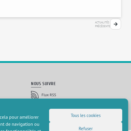
ACTUALITÉS
PRÉCÉDENTE
NOUS SUIVRE
Flux RSS
LinkedIn
X
Réseaux sociaux
(Twitter)
Inscription à la newsletter
Tous les cookies
 cela pour améliorer
ent de navigation ou
Refuser