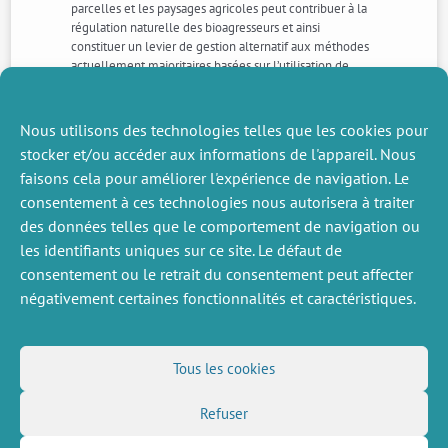
parcelles et les paysages agricoles peut contribuer à la
régulation naturelle des bioagresseurs et ainsi
constituer un levier de gestion alternatif aux méthodes
actuellement majoritaires basées sur l’utilisation de
pesticides de synthèse
Consulter le résumé en français >>>
Nous utilisons des technologies telles que les cookies pour
Consulter la s
ynthèse de l’ESCo >>>
stocker et/ou accéder aux informations de l'appareil. Nous
Consulter le diaporama du colloque du 20
ocotbre 2022 >>>
faisons cela pour améliorer l'expérience de navigation. Le
consentement à ces technologies nous autorisera à traiter
des données telles que le comportement de navigation ou
ACTUALITÉS
ACTUALITÉS
les identifiants uniques sur ce site. Le défaut de
SUIVANTS
PRÉCÉDENTE
consentement ou le retrait du consentement peut affecter
négativement certaines fonctionnalités et caractéristiques.
DIVERS
NOUS SUIVRE
Tous les cookies
Offres d’emploi
Flux RSS
Job market
Refuser
LinkedIn
X
Intranet
Réseaux sociaux
(Twitter)
Mentions légales