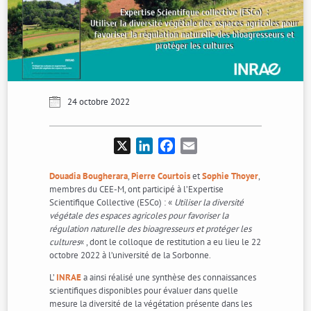
24 octobre 2022
X
LinkedIn
Facebook
Email
Douadia Bougherara
,
Pierre Courtois
et
Sophie Thoyer
,
membres du CEE-M, ont participé à l’Expertise
Scientifique Collective (ESCo) : «
Utiliser la diversité
végétale des espaces agricoles pour favoriser la
régulation naturelle des bioagresseurs et protéger les
cultures
« , dont le colloque de restitution a eu lieu le 22
octobre 2022 à l’université de la Sorbonne.
L’
INRAE
a ainsi réalisé une synthèse des connaissances
scientifiques disponibles pour évaluer dans quelle
mesure la diversité de la végétation présente dans les