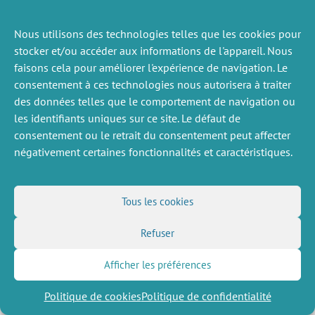
Nous utilisons des technologies telles que les cookies pour
ACTUALITÉS
stocker et/ou accéder aux informations de l'appareil. Nous
PRÉCÉDENTE
faisons cela pour améliorer l'expérience de navigation. Le
consentement à ces technologies nous autorisera à traiter
des données telles que le comportement de navigation ou
les identifiants uniques sur ce site. Le défaut de
DIVERS
NOUS SUIVRE
consentement ou le retrait du consentement peut affecter
Offres d’emploi
Flux RSS
négativement certaines fonctionnalités et caractéristiques.
Job market
LinkedIn
X
Intranet
Réseaux sociaux
(Twitter)
Mentions légales
Inscription à la newsletter
Politique de confidentialité
Tous les cookies
Refuser
Afficher les préférences
Politique de cookies
Politique de confidentialité