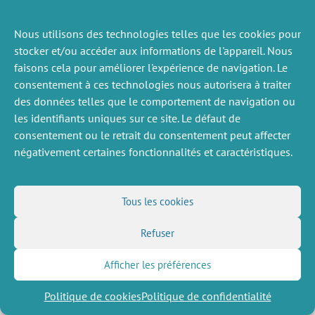
Nous utilisons des technologies telles que les cookies pour
ACTUALITÉS
PRÉCÉDENTE
stocker et/ou accéder aux informations de l'appareil. Nous
faisons cela pour améliorer l'expérience de navigation. Le
consentement à ces technologies nous autorisera à traiter
des données telles que le comportement de navigation ou
DIVERS
NOUS SUIVRE
les identifiants uniques sur ce site. Le défaut de
consentement ou le retrait du consentement peut affecter
Offres d’emploi
Flux RSS
négativement certaines fonctionnalités et caractéristiques.
Job market
LinkedIn
X
Intranet
Réseaux sociaux
(Twitter)
Mentions légales
Inscription à la newsletter
Politique de confidentialité
Tous les cookies
Refuser
Afficher les préférences
Politique de cookies
Politique de confidentialité