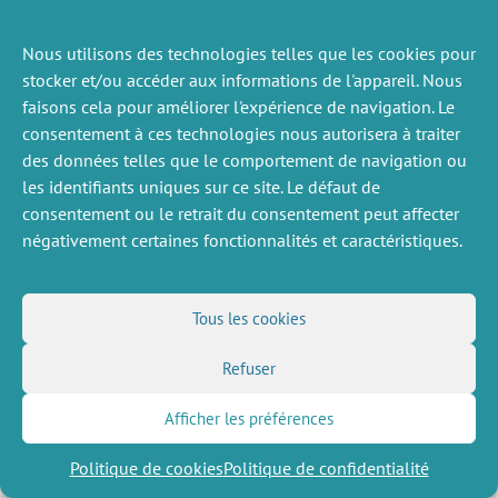
Nous utilisons des technologies telles que les cookies pour
ACTUALITÉS
PRÉCÉDENTE
stocker et/ou accéder aux informations de l'appareil. Nous
faisons cela pour améliorer l'expérience de navigation. Le
consentement à ces technologies nous autorisera à traiter
des données telles que le comportement de navigation ou
DIVERS
NOUS SUIVRE
les identifiants uniques sur ce site. Le défaut de
consentement ou le retrait du consentement peut affecter
Offres d’emploi
Flux RSS
négativement certaines fonctionnalités et caractéristiques.
Job market
LinkedIn
X
Intranet
Réseaux sociaux
(Twitter)
Mentions légales
Inscription à la newsletter
Politique de confidentialité
Tous les cookies
Refuser
Afficher les préférences
Politique de cookies
Politique de confidentialité