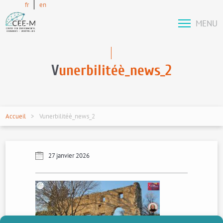
fr
en
MENU
V
unerbilitéè_news_2
Accueil
Vunerbilitéè_news_2
27 janvier 2026